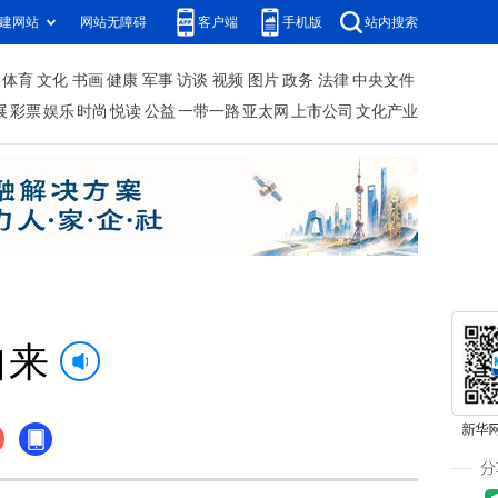
建网站
网站无障碍
客户端
手机版
站内搜索
体育
文化
书画
健康
军事
访谈
视频
图片
政务
法律
中央文件
展
彩票
娱乐
时尚
悦读
公益
一带一路
亚太网
上市公司
文化产业
自来