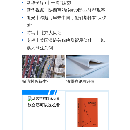
新华全媒+丨
一周“靓”数
新华视点丨
陕西宝鸡传统制造业转型观察
追光丨
跨越万里来中国，他们都怀有“大侠
梦”
特写丨北京大风记
专栏丨美国滥施关税殃及贸易伙伴——以
澳大利亚为例
探访村民新生活
泼墨宣纸舞丹青
故宫还可以这么看