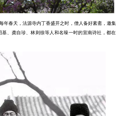
每年春天，法源寺内丁香盛开之时，僧人备好素斋，邀集
绍基、龚自珍、林则徐等人和名噪一时的宣南诗社，都在