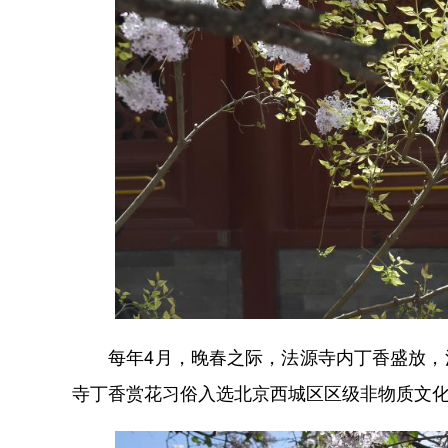
每年4月，晚春之际，法源寺内丁香盛放，清香
寺丁香赏花习俗入选北京西城区区级非物质文