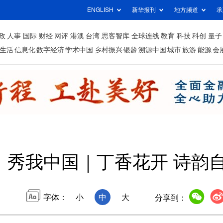
ENGLISH
新华报刊
地方频道
承
政
人事
国际
财经
网评
港澳
台湾
思客智库
全球连线
教育
科技
科创
量子
生活
信息化
数字经济
学术中国
乡村振兴
银龄
溯源中国
城市
旅游
能源
会
秀我中国｜丁香花开 诗韵
字体：
小
中
大
分享到：