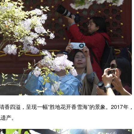
四溢，呈现一幅“胜地花开香雪海”的景象。2017年
化遗产。