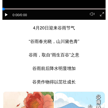
山东
河南
湖北
湖南
广东
广西
海南
重庆
0:00
/0:00
四川
贵州
云南
西藏
4月20日迎来谷雨节气
陕西
甘肃
青海
宁夏
“谷雨春光晓，山川黛色青”
新疆
内蒙古
黑龙江
谷雨，取自“雨生百谷”之意
多语种频道
谷雨前后降水明显增加
English
Español
Français
عربى
Русский язык
日本語
한국어
谷类作物得以茁壮成长
Deutsch
Português