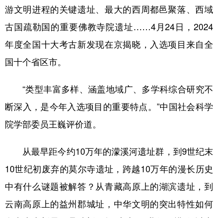
游文明进程的关键遗址、最大的西周都邑聚落、西域
学术中国
乡村振兴
银龄
溯源中国
古国疏勒国的重要佛教寺院遗址……4月24日，2024
城市
旅游
能源
会展
年度全国十大考古新发现在京揭晓，入选项目来自全
彩票
娱乐
时尚
悦读
国十个省区市。
公益
一带一路
亚太网
上市公司
“类型丰富多样、涵盖地域广、多学科综合研究不
文化产业
断深入，是今年入选项目的重要特点。”中国社会科学
院学部委员王巍评价道。
地方频道
从最早距今约10万年的濛溪河遗址群，到9世纪末
北京
天津
河北
山西
10世纪初废弃的莫尔寺遗址，跨越10万年的漫长历史
辽宁
吉林
上海
江苏
中有什么谜题被解答？从青藏高原上的湖滨遗址，到
浙江
安徽
福建
江西
云南高原上的益州郡城址，中华文明的突出特性如何