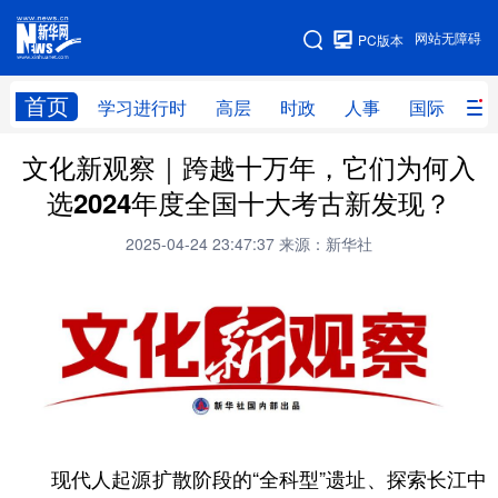
手机版
网站无障碍
PC版本
网站地图
首页
学习进行时
高层
时政
人事
国际
财
文化新观察｜跨越十万年，它们为何入
学习进行时
高层
时政
人事
选2024年度全国十大考古新发现？
国际
财经
网评
港澳
2025-04-24 23:47:37
来源：新华社
台湾
思客智库
全球连线
教育
科技
科创
量子
体育
文化
书画
健康
军事
访谈
视频
图片
政务
法律
中央文件
金融
汽车
现代人起源扩散阶段的“全科型”遗址、探索长江中
食品
人居
信息化
数字经济