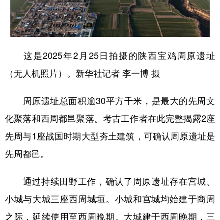
这是2025年2月25日拍摄的陕西宝鸡周原遗址
（无人机照片）。新华社记者 李一博 摄
周原遗址总面积逾30平方千米，是最大的先周文
化聚落和西周都邑聚落。考古工作者在此完整揭露2座
先周与1座战国时期大型夯土建筑，可确认周原遗址是
先周都邑。
通过持续田野工作，确认了周原遗址存在宫城、
小城与大城三座西周城垣。小城和宫城均始建于商周
之际，延续使用至西周晚期。大城建于西周晚期，三