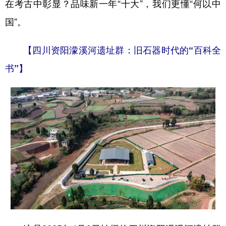
山东
河南
湖北
湖南
在考古中彰显？品味新一年“十大”，我们更懂“何以中
国”。
广东
广西
海南
重庆
四川
贵州
云南
西藏
【四川资阳濛溪河遗址群：旧石器时代的“百科全
陕西
甘肃
青海
宁夏
书”】
新疆
内蒙古
黑龙江
多语种频道
English
Español
Français
عربى
Русский язык
日本語
한국어
Deutsch
Português