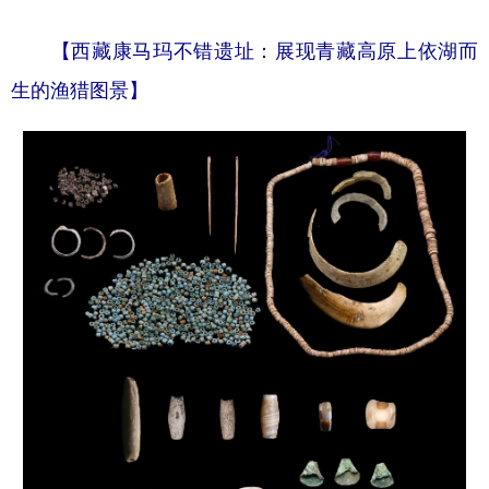
【西藏康马玛不错遗址：展现青藏高原上依湖而
生的渔猎图景】