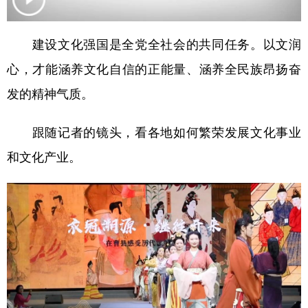
学术中国
乡村振兴
银龄
溯源中国
建设文化强国是全党全社会的共同任务。以文润
城市
旅游
能源
会展
心，才能涵养文化自信的正能量、涵养全民族昂扬奋
彩票
娱乐
时尚
悦读
发的精神气质。
公益
一带一路
亚太网
上市公司
跟随记者的镜头，看各地如何繁荣发展文化事业
文化产业
和文化产业。
地方频道
北京
天津
河北
山西
辽宁
吉林
上海
江苏
浙江
安徽
福建
江西