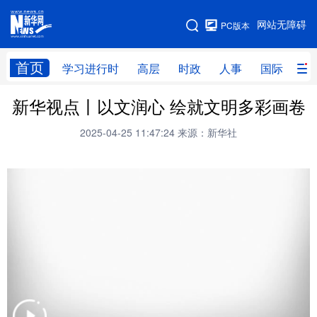
手机版
网站无障碍
PC版本
网站地图
首页
学习进行时
高层
时政
人事
国际
财
新华视点丨以文润心 绘就文明多彩画卷
学习进行时
高层
时政
人事
2025-04-25 11:47:24
来源：新华社
国际
财经
网评
港澳
台湾
思客智库
全球连线
教育
科技
科创
量子
体育
文化
书画
健康
军事
访谈
视频
图片
政务
法律
中央文件
金融
汽车
食品
人居
信息化
数字经济