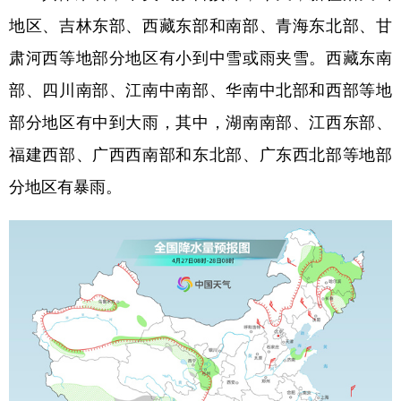
山东
河南
湖北
湖南
地区、吉林东部、西藏东部和南部、青海东北部、甘
广东
广西
海南
重庆
肃河西等地部分地区有小到中雪或雨夹雪。西藏东南
四川
贵州
云南
西藏
部、四川南部、江南中南部、华南中北部和西部等地
陕西
甘肃
青海
宁夏
部分地区有中到大雨，其中，湖南南部、江西东部、
福建西部、广西西南部和东北部、广东西北部等地部
新疆
内蒙古
黑龙江
分地区有暴雨。
多语种频道
English
Español
Français
عربى
Русский язык
日本語
한국어
Deutsch
Português