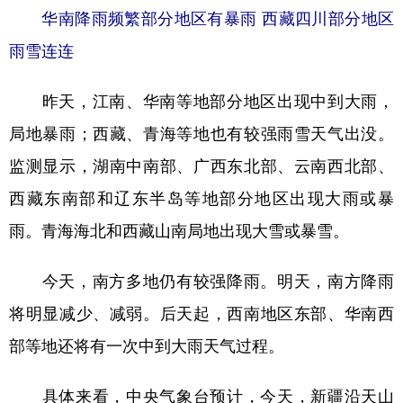
华南降雨频繁部分地区有暴雨 西藏四川部分地区
学术中国
乡村振兴
银龄
溯源中国
雨雪连连
城市
旅游
能源
会展
昨天，江南、华南等地部分地区出现中到大雨，
彩票
娱乐
时尚
悦读
局地暴雨；西藏、青海等地也有较强雨雪天气出没。
公益
一带一路
亚太网
上市公司
监测显示，湖南中南部、广西东北部、云南西北部、
文化产业
西藏东南部和辽东半岛等地部分地区出现大雨或暴
雨。青海海北和西藏山南局地出现大雪或暴雪。
地方频道
今天，南方多地仍有较强降雨。明天，南方降雨
北京
天津
河北
山西
将明显减少、减弱。后天起，西南地区东部、华南西
辽宁
吉林
上海
江苏
部等地还将有一次中到大雨天气过程。
浙江
安徽
福建
江西
具体来看，中央气象台预计，今天，新疆沿天山