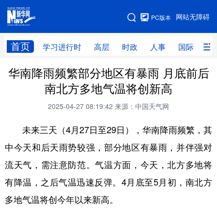
手机版
网站无障碍
PC版本
网站地图
首页
学习进行时
高层
时政
人事
国际
财
华南降雨频繁部分地区有暴雨 月底前后
学习进行时
高层
时政
人事
南北方多地气温将创新高
国际
财经
网评
港澳
2025-04-27 08:19:42
来源：中国天气网
台湾
思客智库
全球连线
教育
未来三天（4月27日至29日），华南降雨频繁，其
科技
科创
量子
体育
中今天和后天雨势较强，部分地区有暴雨，并伴强对
文化
书画
健康
军事
流天气，需注意防范。气温方面，今天，北方多地将
访谈
视频
图片
政务
有降温，之后气温迅速反弹。4月底至5月初，南北方
法律
中央文件
金融
汽车
多地气温将创今年以来新高。
食品
人居
信息化
数字经济