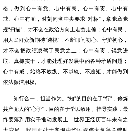
山东
河南
湖北
湖南
格，做到心中有党、心中有民、心中有责、心中有
广东
广西
海南
重庆
戒。心中有党，时刻同党中央要求“对标”，拿党章党
四川
贵州
云南
西藏
规“扫描”，才不会在政治方向上走岔走偏；心中有民，
陕西
甘肃
青海
宁夏
用人民群众新期待“透视”，不断叩问初心、守护初心，
才不会把政绩凌驾于民意之上；心中有责，锐意进
新疆
内蒙古
黑龙江
取、真抓实干，才能处理好发展中的各种矛盾问题；
心中有戒，始终不放纵、不越轨、不逾矩，才能做到
多语种频道
依法廉洁用权。
English
Español
Français
عربى
Русский язык
日本語
한국어
知行合一，担当作为。“知”的目的在于“行”，修炼
共产党人的“心学”，目的在于学以致用、指导实践，最
Deutsch
Português
终要落到用实干推动发展上。世界正经历百年未有之
大变局，我国正处于实现中华民族伟大复兴关键时