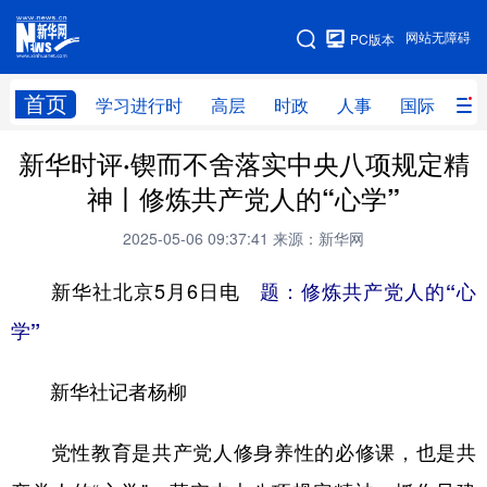
手机版
网站无障碍
PC版本
网站地图
首页
学习进行时
高层
时政
人事
国际
财
新华时评·锲而不舍落实中央八项规定精
学习进行时
高层
时政
人事
神丨修炼共产党人的“心学”
国际
财经
网评
港澳
2025-05-06 09:37:41
来源：新华网
台湾
思客智库
全球连线
教育
新华社北京5月6日电
题：修炼共产党人的“心
科技
科创
量子
体育
学”
文化
书画
健康
军事
新华社记者杨柳
访谈
视频
图片
政务
法律
中央文件
金融
汽车
党性教育是共产党人修身养性的必修课，也是共
食品
人居
信息化
数字经济