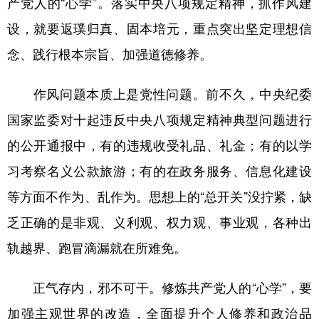
产党人的“心学”。落实中央八项规定精神，抓作风建
设，就要返璞归真、固本培元，重点突出坚定理想信
学术中国
乡村振兴
银龄
溯源中国
念、践行根本宗旨、加强道德修养。
城市
旅游
能源
会展
彩票
娱乐
时尚
悦读
作风问题本质上是党性问题。前不久，中央纪委
公益
一带一路
亚太网
上市公司
国家监委对十起违反中央八项规定精神典型问题进行
的公开通报中，有的违规收受礼品、礼金；有的以学
文化产业
习考察名义公款旅游；有的在政务服务、信息化建设
等方面不作为、乱作为。思想上的“总开关”没拧紧，缺
地方频道
乏正确的是非观、义利观、权力观、事业观，各种出
北京
天津
河北
山西
轨越界、跑冒滴漏就在所难免。
辽宁
吉林
上海
江苏
正气存内，邪不可干。修炼共产党人的“心学”，要
浙江
安徽
福建
江西
加强主观世界的改造，全面提升个人修养和政治品