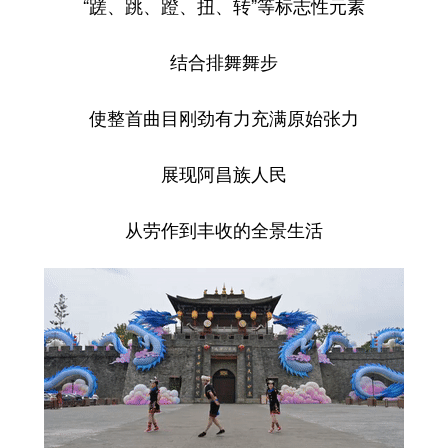
“蹉、跳、蹬、扭、转”等标志性元素
结合排舞舞步
使整首曲目刚劲有力充满原始张力
展现阿昌族人民
从劳作到丰收的全景生活