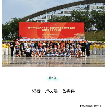
记者：卢羽晨、岳冉冉
【责任编辑:谷玥】