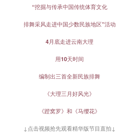
山东
河南
湖北
湖南
“挖掘与传承中国传统体育文化
广东
广西
海南
重庆
排舞采风走进中国少数民族地区”活动
四川
贵州
云南
西藏
陕西
甘肃
青海
宁夏
4月底走进云南大理
新疆
内蒙古
黑龙江
用10天时间
编制出三首全新民族排舞
多语种频道
English
Español
Français
عربى
《大理三月好风光》
Русский язык
日本語
한국어
《蹬窝罗》和《马缨花》
Deutsch
Português
↓点击视频抢先观看精华版节目直拍↓