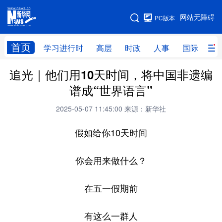
手机版
网站无障碍
PC版本
网站地图
首页
学习进行时
高层
时政
人事
国际
财
追光｜他们用10天时间，将中国非遗编
学习进行时
高层
时政
人事
谱成“世界语言”
国际
财经
网评
港澳
2025-05-07 11:45:00
来源：新华社
台湾
思客智库
全球连线
教育
假如给你10天时间
科技
科创
量子
体育
文化
书画
健康
军事
你会用来做什么？
访谈
视频
图片
政务
在五一假期前
法律
中央文件
金融
汽车
有这么一群人
食品
人居
信息化
数字经济