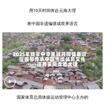
学术中国
乡村振兴
银龄
溯源中国
用10天时间奔赴云南大理
城市
旅游
能源
会展
将中国非遗编谱成世界语言
彩票
娱乐
时尚
悦读
公益
一带一路
亚太网
上市公司
文化产业
地方频道
北京
天津
河北
山西
辽宁
吉林
上海
江苏
浙江
安徽
福建
江西
国家体育总局体操运动管理中心主办的