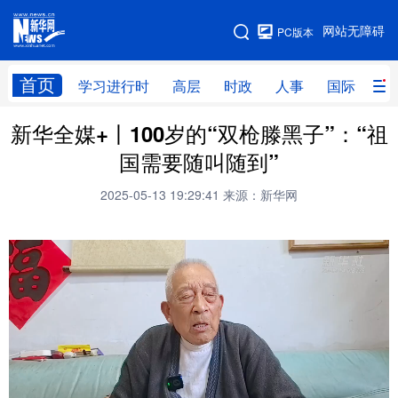
手机版
网站无障碍
PC版本
网站地图
首页
学习进行时
高层
时政
人事
国际
财
新华全媒+丨100岁的“双枪滕黑子”：“祖
学习进行时
高层
时政
人事
国需要随叫随到”
国际
财经
网评
港澳
2025-05-13 19:29:41
来源：新华网
台湾
思客智库
全球连线
教育
科技
科创
量子
体育
文化
书画
健康
军事
访谈
视频
图片
政务
法律
中央文件
金融
汽车
食品
人居
信息化
数字经济