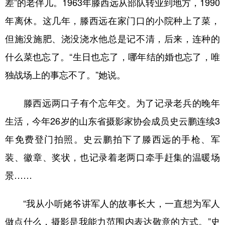
差”的老伴儿。1963年滕西远从部队转业到地方，1990
年离休。这几年，滕西远在家门口的小院种上了菜，
但施没施肥、浇没浇水他总是记不清，后来，连种的
什么菜也忘了。“生日也忘了，哪年结的婚也忘了，唯
独战场上的事忘不了。”她说。
滕西远两口子有个忘年交。为了记录老兵的晚年
生活，今年26岁的山东省摄影家协会成员史云鹏连续3
年免费登门拍照。史云鹏拍下了滕西远的手枪、军
装、徽章、奖状，也记录着老两口牵手赶集的温暖场
景……
“我从小听姥爷讲军人的故事长大，一直想为军人
做点什么，摄影是我能力范围内表达敬意的方式。”史