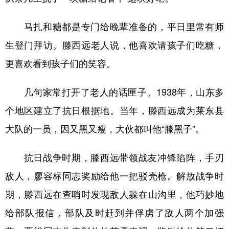
山东
河南
湖北
湖南
广东
广西
海南
重庆
马扎和糖都是专门给晚辈准备的，平日里常有师
生登门拜访。滕西远老人说，他喜欢请孩子们吃糖，
四川
贵州
云南
西藏
更喜欢看到孩子们的笑容。
陕西
甘肃
青海
宁夏
新疆
内蒙古
黑龙江
几句家常打开了老人的话匣子。1938年，山东多
个地区建立了抗日根据地。当年，滕西远成为莱东县
多语种频道
大队的一员，因又黑又瘦，大伙都叫他“滕黑子”。
English
Español
Français
عربى
抗日战争时期，滕西远带领战友冲锋陷阵，手刃
Русский язык
日本語
한국어
敌人，廖容标同志奖励给他一把驳壳枪。解放战争时
Deutsch
Português
期，滕西远在查哨时发现敌人躲在山沟里，他巧妙地
给部队报信，部队及时赶到并俘虏了敌人两个加强