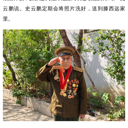
云鹏说。史云鹏定期会将照片洗好，送到滕西远家
里。