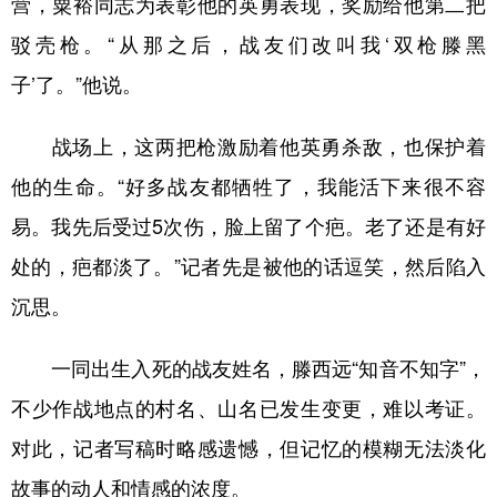
营，粟裕同志为表彰他的英勇表现，奖励给他第二把
驳壳枪。“从那之后，战友们改叫我‘双枪滕黑
子’了。”他说。
战场上，这两把枪激励着他英勇杀敌，也保护着
他的生命。“好多战友都牺牲了，我能活下来很不容
易。我先后受过5次伤，脸上留了个疤。老了还是有好
处的，疤都淡了。”记者先是被他的话逗笑，然后陷入
沉思。
一同出生入死的战友姓名，滕西远“知音不知字”，
不少作战地点的村名、山名已发生变更，难以考证。
对此，记者写稿时略感遗憾，但记忆的模糊无法淡化
故事的动人和情感的浓度。