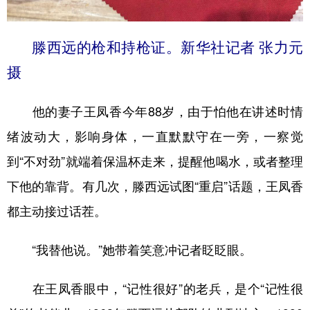
滕西远的枪和持枪证。新华社记者 张力元
摄
他的妻子王凤香今年88岁，由于怕他在讲述时情
绪波动大，影响身体，一直默默守在一旁，一察觉
到“不对劲”就端着保温杯走来，提醒他喝水，或者整理
下他的靠背。有几次，滕西远试图“重启”话题，王凤香
都主动接过话茬。
“我替他说。”她带着笑意冲记者眨眨眼。
在王凤香眼中，“记性很好”的老兵，是个“记性很