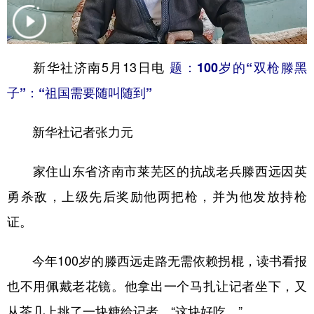
学术中国
乡村振兴
银龄
溯源中国
城市
旅游
能源
会展
新华社济南5月13日电
题：100岁的“双枪滕黑
彩票
娱乐
时尚
悦读
子”：“祖国需要随叫随到”
公益
一带一路
亚太网
上市公司
新华社记者张力元
文化产业
家住山东省济南市莱芜区的抗战老兵滕西远因英
勇杀敌，上级先后奖励他两把枪，并为他发放持枪
地方频道
证。
北京
天津
河北
山西
辽宁
吉林
上海
江苏
今年100岁的滕西远走路无需依赖拐棍，读书看报
也不用佩戴老花镜。他拿出一个马扎让记者坐下，又
浙江
安徽
福建
江西
从茶几上挑了一块糖给记者，“这块好吃。”