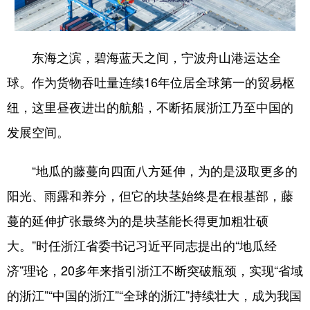
山东
河南
湖北
湖南
广东
广西
海南
重庆
东海之滨，碧海蓝天之间，宁波舟山港运达全
四川
贵州
云南
西藏
球。作为货物吞吐量连续16年位居全球第一的贸易枢
陕西
甘肃
青海
宁夏
纽，这里昼夜进出的航船，不断拓展浙江乃至中国的
新疆
内蒙古
黑龙江
发展空间。
“地瓜的藤蔓向四面八方延伸，为的是汲取更多的
多语种频道
阳光、雨露和养分，但它的块茎始终是在根基部，藤
English
Español
Français
عربى
蔓的延伸扩张最终为的是块茎能长得更加粗壮硕
Русский язык
日本語
한국어
大。”时任浙江省委书记习近平同志提出的“地瓜经
Deutsch
Português
济”理论，20多年来指引浙江不断突破瓶颈，实现“省域
的浙江”“中国的浙江”“全球的浙江”持续壮大，成为我国