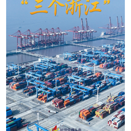
学术中国
乡村振兴
银龄
溯源中国
城市
旅游
能源
会展
彩票
娱乐
时尚
悦读
公益
一带一路
亚太网
上市公司
文化产业
地方频道
北京
天津
河北
山西
辽宁
吉林
上海
江苏
浙江
安徽
福建
江西