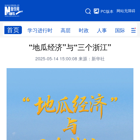
手机版
网站无障碍
PC版本
网站地图
首页
学习进行时
高层
时政
人事
国际
财
“地瓜经济”与“三个浙江”
学习进行时
高层
时政
人事
2025-05-14 15:00:08
来源：新华社
国际
财经
网评
港澳
台湾
思客智库
全球连线
教育
科技
科创
量子
体育
文化
书画
健康
军事
访谈
视频
图片
政务
法律
中央文件
金融
汽车
食品
人居
信息化
数字经济