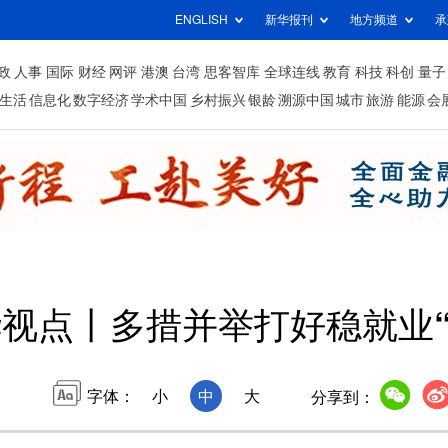
ENGLISH
新华报刊
地方频道
承
政
人事
国际
财经
网评
港澳
台湾
思客智库
全球连线
教育
科技
科创
量子
生活
信息化
数字经济
学术中国
乡村振兴
银龄
溯源中国
城市
旅游
能源
会
视点丨多措并举打好稳就业“
字体：
小
中
大
分享到：