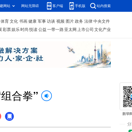
建网站
网站无障碍
客户端
手机版
站内搜索
体育
文化
书画
健康
军事
访谈
视频
图片
政务
法律
中央文件
展
彩票
娱乐
时尚
悦读
公益
一带一路
亚太网
上市公司
文化产业
组合拳”