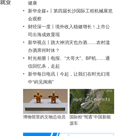
开就业
健康
新华全媒+丨
第四届长沙国际工程机械展览
会观察
财经深一度丨境外收入稳健增长！上市公
司出海成效显现
新华视点丨
跳大神消灾也办酒……农村滥
办酒席何时休？
时光相册丨电报、“大哥大”、BP机……通
信回忆杀，走起
新华每日电讯丨
今起，让我们在时光幻境
中“屿见闽南”
博物馆里的文物总动员
国际粉“驾遇”中国新能
源车