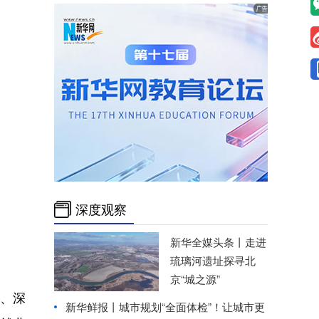
深度观察
新华全媒头条丨
走进
琉璃河遗址探寻北
京“城之源”
、深
新华鲜报丨城市规划“全面体检”！让城市更