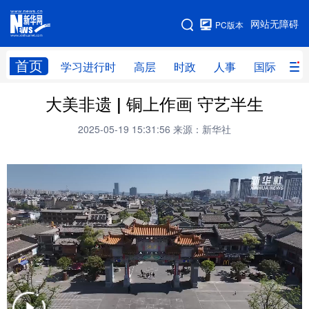
手机版
网站无障碍
PC版本
网站地图
首页
学习进行时
高层
时政
人事
国际
财
大美非遗 | 铜上作画 守艺半生
学习进行时
高层
时政
人事
2025-05-19 15:31:56
来源：新华社
国际
财经
网评
港澳
台湾
思客智库
全球连线
教育
科技
科创
量子
体育
文化
书画
健康
军事
访谈
视频
图片
政务
法律
中央文件
金融
汽车
食品
人居
信息化
数字经济