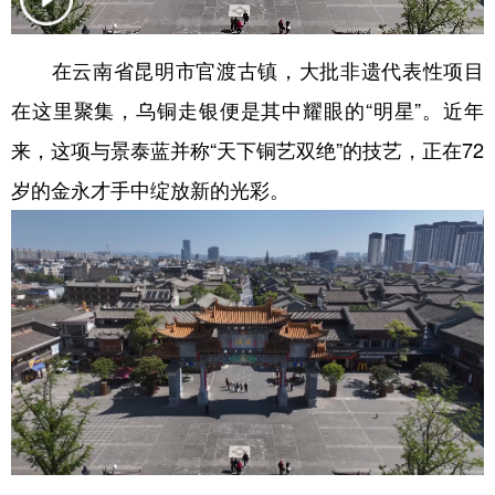
学术中国
乡村振兴
银龄
溯源中国
在云南省昆明市官渡古镇，大批非遗代表性项目
城市
旅游
能源
会展
在这里聚集，乌铜走银便是其中耀眼的“明星”。近年
彩票
娱乐
时尚
悦读
来，这项与景泰蓝并称“天下铜艺双绝”的技艺，正在72
公益
一带一路
亚太网
上市公司
岁的金永才手中绽放新的光彩。
文化产业
地方频道
北京
天津
河北
山西
辽宁
吉林
上海
江苏
浙江
安徽
福建
江西