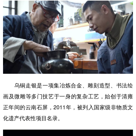
山东
河南
湖北
湖南
广东
广西
海南
重庆
四川
贵州
云南
西藏
陕西
甘肃
青海
宁夏
新疆
内蒙古
黑龙江
多语种频道
乌铜走银是一项集冶炼合金、雕刻造型、书法绘
English
Español
Français
عربى
画及微雕等多门技艺于一身的复杂工艺，始创于清雍
Русский язык
日本語
한국어
正年间的云南石屏，2011年，被列入国家级非物质文
Deutsch
Português
化遗产代表性项目名录。