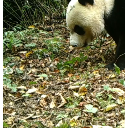
学术中国
乡村振兴
银龄
溯源中国
城市
旅游
能源
会展
彩票
娱乐
时尚
悦读
公益
一带一路
亚太网
上市公司
文化产业
地方频道
北京
天津
河北
山西
辽宁
吉林
上海
江苏
浙江
安徽
福建
江西