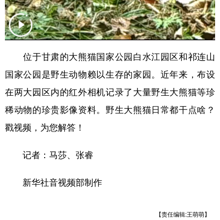
山东
河南
湖北
湖南
广东
广西
海南
重庆
四川
贵州
云南
西藏
位于甘肃的大熊猫国家公园白水江园区和祁连山
陕西
甘肃
青海
宁夏
国家公园是野生动物赖以生存的家园。近年来，布设
新疆
内蒙古
黑龙江
在两大园区内的红外相机记录了大量野生大熊猫等珍
稀动物的珍贵影像资料。野生大熊猫日常都干点啥？
多语种频道
戳视频，为您解答！
English
Español
Français
عربى
记者：马莎、张睿
Русский язык
日本語
한국어
新华社音视频部制作
Deutsch
Português
【责任编辑:王萌萌】