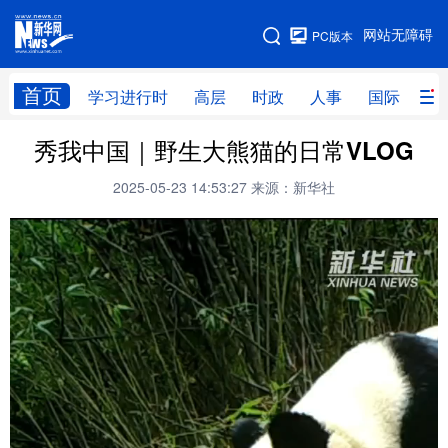
手机版
网站无障碍
PC版本
网站地图
首页
学习进行时
高层
时政
人事
国际
财
秀我中国｜野生大熊猫的日常VLOG
学习进行时
高层
时政
人事
2025-05-23 14:53:27
来源：新华社
国际
财经
网评
港澳
台湾
思客智库
全球连线
教育
科技
科创
量子
体育
文化
书画
健康
军事
访谈
视频
图片
政务
法律
中央文件
金融
汽车
食品
人居
信息化
数字经济