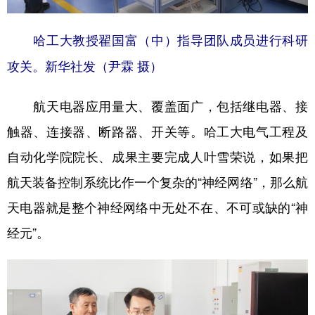
山东
河南
湖北
湖南
广东
广西
海南
重庆
哈工大教授翟国富（中）指导团队成员进行科研
四川
贵州
云南
西藏
攻关。新华社发（尹霖 摄）
陕西
甘肃
青海
宁夏
航天电器应用量大、覆盖面广，包括继电器、接
新疆
内蒙古
黑龙江
触器、连接器、断路器、开关等。哈工大电气工程及
自动化学院院长、成果主要完成人叶雪荣说，如果把
多语种频道
航天装备控制系统比作一个复杂的“神经网络”，那么航
English
Español
Français
عربى
天电器就是整个神经网络中无处不在、不可或缺的“神
经元”。
Русский язык
日本語
한국어
Deutsch
Português