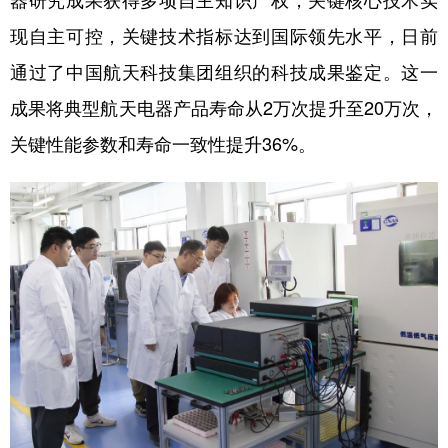
器研究成果获得多项自主知识产权，关键核心技术实
现自主可控，关键技术指标达到国际领先水平，日前
学术中国
乡村振兴
银龄
溯源中国
通过了中国航天科技集团组织的科技成果鉴定。这一
城市
旅游
能源
会展
成果将典型航天电器产品寿命从2万次提升至20万次，
彩票
娱乐
时尚
悦读
关键性能参数和寿命一致性提升36%。
公益
一带一路
亚太网
上市公司
文化产业
地方频道
北京
天津
河北
山西
辽宁
吉林
上海
江苏
浙江
安徽
福建
江西