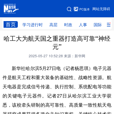
手机版
网站无障碍
PC版本
网站地图
首页
学习进行时
高层
时政
人事
国际
财
哈工大为航天国之重器打造高可靠“神经
学习进行时
高层
时政
人事
元”
国际
财经
网评
港澳
2025-05-27 10:52:28
来源：新华网
台湾
思客智库
全球连线
教育
新华社哈尔滨5月27日电（记者杨思琪）电子元器
科技
科创
量子
体育
件是航天工程和重大装备的基础性、战略性资源。航
文化
书画
健康
军事
天电器是完成信号传递、执行控制、系统配电等功能
访谈
视频
图片
政务
的关键电子元器件。记者27日从哈尔滨工业大学获
法律
中央文件
金融
汽车
悉，该校牵头研制的高可靠性、高质量一致性航天电
食品
人居
信息化
数字经济