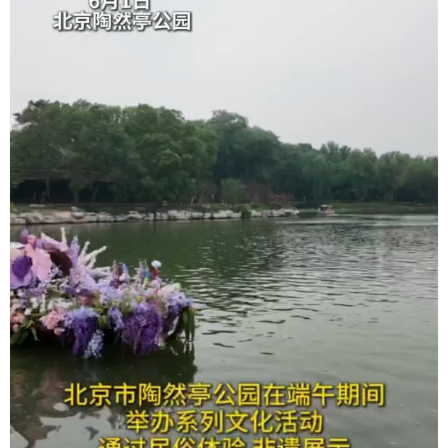
学术中国
乡村振兴
银龄
溯源中国
城市
旅游
能源
会展
彩票
娱乐
时尚
悦读
公益
一带一路
亚太网
上市公司
文化产业
地方频道
北京
天津
河北
山西
辽宁
吉林
上海
江苏
浙江
安徽
福建
江西