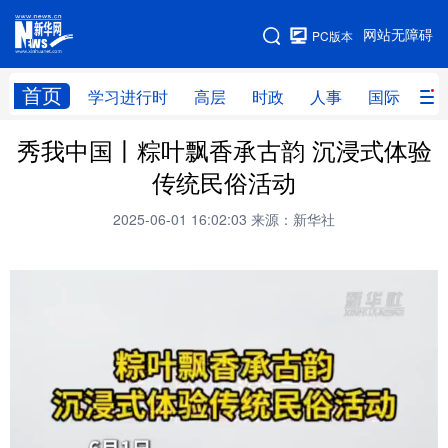
手机版
网站无障碍
PC版本
网站地图
首页
学习进行时
高层
时政
人事
国际
财
秀我中国丨粽叶飘香承古韵 沉浸式体验
学习进行时
高层
时政
人事
传统民俗活动
国际
财经
网评
港澳
2025-06-01 16:02:03
来源：新华社
台湾
思客智库
全球连线
教育
科技
科创
量子
体育
文化
书画
健康
军事
访谈
视频
图片
政务
法律
中央文件
金融
汽车
食品
人居
信息化
数字经济