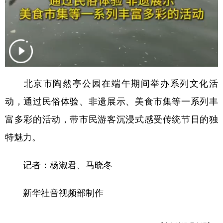
山东
河南
湖北
湖南
广东
广西
海南
重庆
四川
贵州
云南
西藏
陕西
甘肃
青海
宁夏
北京市陶然亭公园在端午期间举办系列文化活
新疆
内蒙古
黑龙江
动，通过民俗体验、非遗展示、美食市集等一系列丰
富多彩的活动，带市民游客沉浸式感受传统节日的独
多语种频道
特魅力。
English
Español
Français
عربى
记者：杨淑君、马晓冬
Русский язык
日本語
한국어
Deutsch
Português
新华社音视频部制作