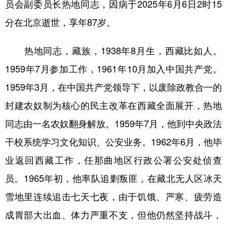
员会副委员长热地同志，因病于2025年6月6日2时15
学术中国
乡村振兴
银龄
溯源中国
分在北京逝世，享年87岁。
城市
旅游
能源
会展
热地同志，藏族，1938年8月生，西藏比如人。
彩票
娱乐
时尚
悦读
1959年7月参加工作，1961年10月加入中国共产党。
公益
一带一路
亚太网
上市公司
1959年3月，在中国共产党领导下，以废除政教合一的
封建农奴制为核心的民主改革在西藏全面展开，热地
文化产业
同志由一名农奴翻身解放。1959年7月，他到中央政法
干校系统学习文化知识、公安业务。1962年6月，他毕
地方频道
业返回西藏工作，任那曲地区行政公署公安处侦查
北京
天津
河北
山西
员。1965年初，他率队追剿叛匪，在藏北无人区冰天
辽宁
吉林
上海
江苏
雪地里连续追击七天七夜，由于饥饿、严寒、疲劳造
浙江
安徽
福建
江西
成胃部大出血、体力严重不支，但他仍然坚持战斗，