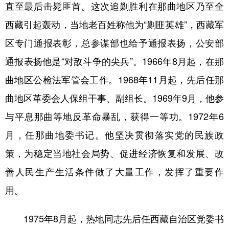
山东
河南
湖北
湖南
直至最后击毙匪首。这次追剿胜利在那曲地区乃至全
西藏引起轰动，当地老百姓称他为“剿匪英雄”，西藏军
广东
广西
海南
重庆
区专门通报表彰，总参谋部也给予通报表扬，公安部
四川
贵州
云南
西藏
通报表扬他是“对敌斗争的尖兵”。1966年8月起，在那
陕西
甘肃
青海
宁夏
曲地区公检法军管会工作。1968年11月起，先后任那
新疆
内蒙古
黑龙江
曲地区革委会人保组干事、副组长。1969年9月，他参
与平息那曲等地反革命暴乱，获得一等功。1972年6
多语种频道
月，任那曲地委书记。他坚决贯彻落实党的民族政
English
Español
Français
عربى
策，为稳定当地社会局势、促进经济恢复和发展、改
Русский язык
日本語
한국어
善人民生产生活条件做了大量工作，发挥了重要作
用。
Deutsch
Português
1975年8月起，热地同志先后任西藏自治区党委书