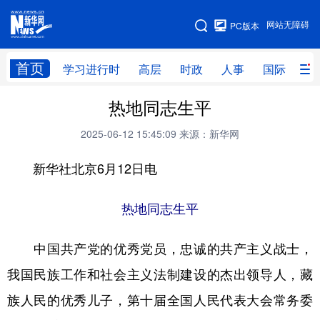
手机版
网站无障碍
PC版本
网站地图
首页
学习进行时
高层
时政
人事
国际
财
热地同志生平
学习进行时
高层
时政
人事
2025-06-12 15:45:09
来源：新华网
国际
财经
网评
港澳
新华社北京6月12日电
台湾
思客智库
全球连线
教育
科技
科创
量子
体育
热地同志生平
文化
书画
健康
军事
中国共产党的优秀党员，忠诚的共产主义战士，
访谈
视频
图片
政务
我国民族工作和社会主义法制建设的杰出领导人，藏
法律
中央文件
金融
汽车
族人民的优秀儿子，第十届全国人民代表大会常务委
食品
人居
信息化
数字经济