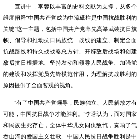
宣讲中，李蓉以丰富的史料文献为支撑，从多个
学术中国
乡村振兴
银龄
溯源中国
维度阐释“中国共产党成为中流砥柱是中国抗战胜利的
城市
旅游
能源
会展
关键”这一主题，包括中国共产党率先高举武装抗日旗
彩票
娱乐
时尚
悦读
帜、倡导和推动抗日民族统一战线的建立、制定全面
抗战路线和持久战战略总方针、开辟敌后战场和创建
公益
一带一路
亚太网
上市公司
敌后抗日根据地、坚持发动和领导人民战争、加强党
文化产业
的建设和发挥党员先锋模范作用，为理解抗战胜利的
原因提供了全面客观的视角。
地方频道
“有了中国共产党领导，民族独立、人民解放才有
北京
天津
河北
山西
可能，中国抗日战争才能胜利。”李蓉认为，面对国家
辽宁
吉林
上海
江苏
和民族生死存亡，全体中华儿女同仇敌忾，奏响了气
浙江
安徽
福建
江西
吞山河的爱国主义壮歌。中国人民抗日战争胜利是中