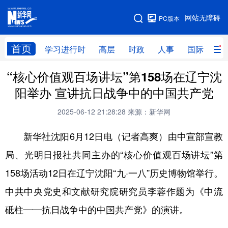
手机版
网站无障碍
PC版本
网站地图
首页
学习进行时
高层
时政
人事
国际
财
“核心价值观百场讲坛”第158场在辽宁沈
学习进行时
高层
时政
人事
阳举办 宣讲抗日战争中的中国共产党
国际
财经
网评
港澳
2025-06-12 21:28:28
来源：新华网
台湾
思客智库
全球连线
教育
新华社沈阳6月12日电（记者高爽）由中宣部宣教
科技
科创
量子
体育
局、光明日报社共同主办的“核心价值观百场讲坛”第
文化
书画
健康
军事
158场活动12日在辽宁沈阳“九·一八”历史博物馆举行。
访谈
视频
图片
政务
中共中央党史和文献研究院研究员李蓉作题为《中流
法律
中央文件
金融
汽车
砥柱——抗日战争中的中国共产党》的演讲。
食品
人居
信息化
数字经济