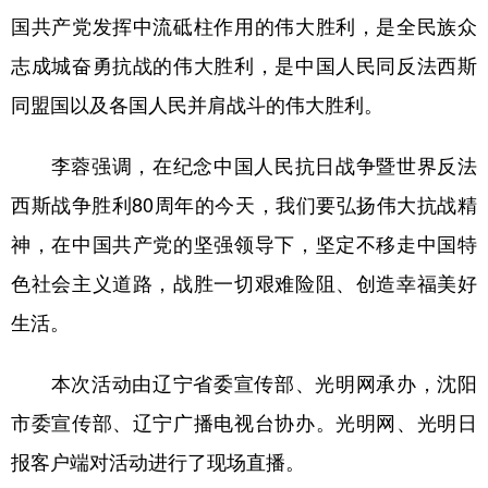
山东
河南
湖北
湖南
国共产党发挥中流砥柱作用的伟大胜利，是全民族众
广东
广西
海南
重庆
志成城奋勇抗战的伟大胜利，是中国人民同反法西斯
四川
贵州
云南
西藏
同盟国以及各国人民并肩战斗的伟大胜利。
陕西
甘肃
青海
宁夏
李蓉强调，在纪念中国人民抗日战争暨世界反法
新疆
内蒙古
黑龙江
西斯战争胜利80周年的今天，我们要弘扬伟大抗战精
神，在中国共产党的坚强领导下，坚定不移走中国特
多语种频道
色社会主义道路，战胜一切艰难险阻、创造幸福美好
English
Español
Français
عربى
生活。
Русский язык
日本語
한국어
本次活动由辽宁省委宣传部、光明网承办，沈阳
Deutsch
Português
市委宣传部、辽宁广播电视台协办。光明网、光明日
报客户端对活动进行了现场直播。