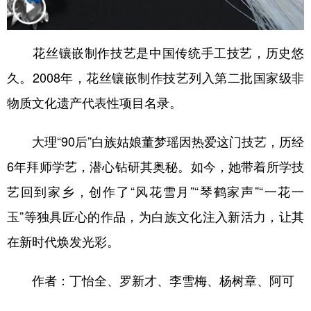
学术中国
乡村振兴
银龄
溯源中国
花丝镶嵌制作技艺是中国传统手工技艺，历史悠
城市
旅游
能源
会展
久。2008年，花丝镶嵌制作技艺列入第二批国家级非
彩票
娱乐
时尚
悦读
物质文化遗产代表性项目名录。
公益
一带一路
亚太网
上市公司
大理“90后”白族姑娘董梦瑶因热爱这门技艺，历经
文化产业
6年拜师学艺，潜心钻研其奥秘。如今，她带着所学技
艺回到家乡，创作了“风花雪月”“琴鹤家声”“一花一
地方频道
玉”等独具匠心的作品，为白族文化注入新活力，让其
北京
天津
河北
山西
在新时代焕发光彩。
辽宁
吉林
上海
江苏
作者：丁怡全、罗新才、李雪梅、杨树章、阿可
浙江
安徽
福建
江西