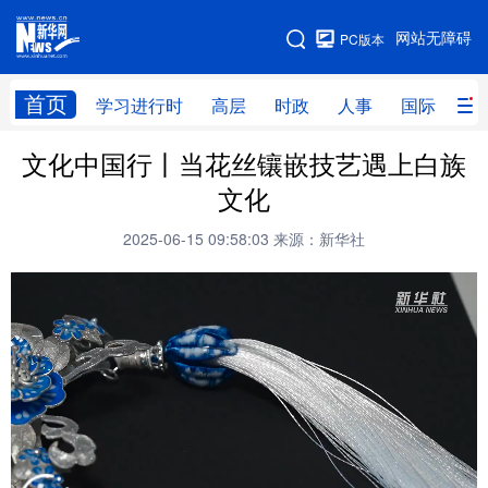
手机版
网站无障碍
PC版本
网站地图
首页
学习进行时
高层
时政
人事
国际
财
文化中国行丨当花丝镶嵌技艺遇上白族
学习进行时
高层
时政
人事
文化
国际
财经
网评
港澳
2025-06-15 09:58:03
来源：新华社
台湾
思客智库
全球连线
教育
科技
科创
量子
体育
文化
书画
健康
军事
访谈
视频
图片
政务
法律
中央文件
金融
汽车
食品
人居
信息化
数字经济