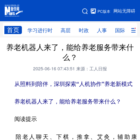
手机版
网站无障碍
PC版本
网站地图
首页
学习进行时
高层
时政
人事
国际
财
养老机器人来了，能给养老服务带来什
学习进行时
高层
时政
人事
么？
国际
财经
网评
港澳
2025-06-16 07:43:51
来源：工人日报
台湾
思客智库
全球连线
教育
从照料到陪伴，深圳探索“人机协作”养老新模式
科技
科创
量子
体育
文化
书画
健康
军事
养老机器人来了，能给养老服务带来什么？
访谈
视频
图片
政务
阅读提示
法律
中央文件
金融
汽车
陪老人聊天、下棋，推拿、艾灸，辅助康
食品
人居
信息化
数字经济