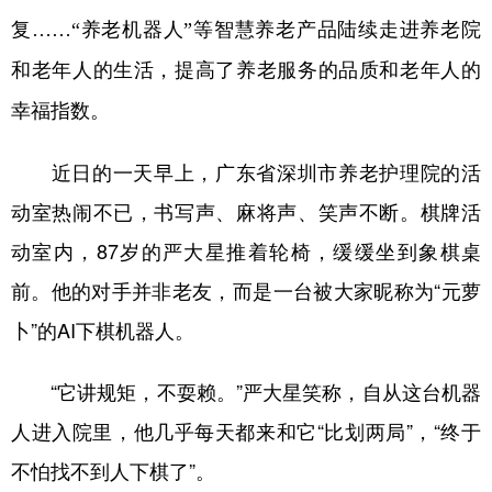
复……“养老机器人”等智慧养老产品陆续走进养老院
学术中国
乡村振兴
银龄
溯源中国
和老年人的生活，提高了养老服务的品质和老年人的
城市
旅游
能源
会展
幸福指数。
彩票
娱乐
时尚
悦读
近日的一天早上，广东省深圳市养老护理院的活
公益
一带一路
亚太网
上市公司
动室热闹不已，书写声、麻将声、笑声不断。棋牌活
文化产业
动室内，87岁的严大星推着轮椅，缓缓坐到象棋桌
前。他的对手并非老友，而是一台被大家昵称为“元萝
地方频道
卜”的AI下棋机器人。
北京
天津
河北
山西
“它讲规矩，不耍赖。”严大星笑称，自从这台机器
辽宁
吉林
上海
江苏
人进入院里，他几乎每天都来和它“比划两局”，“终于
浙江
安徽
福建
江西
不怕找不到人下棋了”。