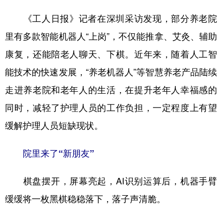
山东
河南
湖北
湖南
《工人日报》记者在深圳采访发现，部分养老院
广东
广西
海南
重庆
里有多款智能机器人“上岗”，不仅能推拿、艾灸、辅助
四川
贵州
云南
西藏
康复，还能陪老人聊天、下棋。近年来，随着人工智
陕西
甘肃
青海
宁夏
能技术的快速发展，“养老机器人”等智慧养老产品陆续
新疆
内蒙古
黑龙江
走进养老院和老年人的生活，在提升老年人幸福感的
同时，减轻了护理人员的工作负担，一定程度上有望
多语种频道
缓解护理人员短缺现状。
English
Español
Français
عربى
院里来了“新朋友”
Русский язык
日本語
한국어
棋盘摆开，屏幕亮起，AI识别运算后，机器手臂
Deutsch
Português
缓缓将一枚黑棋稳稳落下，落子声清脆。