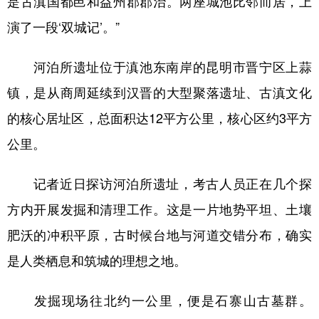
是古滇国都邑和益州郡郡治。两座城池比邻而居，上
演了一段‘双城记’。”
河泊所遗址位于滇池东南岸的昆明市晋宁区上蒜
镇，是从商周延续到汉晋的大型聚落遗址、古滇文化
的核心居址区，总面积达12平方公里，核心区约3平方
公里。
记者近日探访河泊所遗址，考古人员正在几个探
方内开展发掘和清理工作。这是一片地势平坦、土壤
肥沃的冲积平原，古时候台地与河道交错分布，确实
是人类栖息和筑城的理想之地。
发掘现场往北约一公里，便是石寨山古墓群。