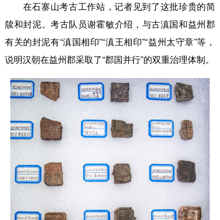
在石寨山考古工作站，记者见到了这批珍贵的简
牍和封泥。考古队员谢霍敏介绍，与古滇国和益州郡
有关的封泥有“滇国相印”“滇王相印”“益州太守章”等，
说明汉朝在益州郡采取了“郡国并行”的双重治理体制。