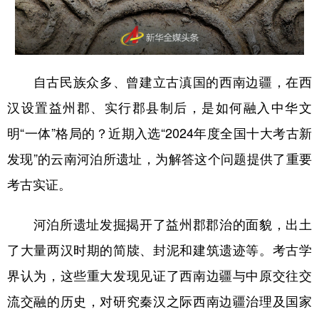
山东
河南
湖北
湖南
广东
广西
海南
重庆
四川
贵州
云南
西藏
自古民族众多、曾建立古滇国的西南边疆，在西
陕西
甘肃
青海
宁夏
汉设置益州郡、实行郡县制后，是如何融入中华文
新疆
内蒙古
黑龙江
明“一体”格局的？近期入选“2024年度全国十大考古新
发现”的云南河泊所遗址，为解答这个问题提供了重要
多语种频道
考古实证。
English
Español
Français
عربى
河泊所遗址发掘揭开了益州郡郡治的面貌，出土
Русский язык
日本語
한국어
了大量两汉时期的简牍、封泥和建筑遗迹等。考古学
Deutsch
Português
界认为，这些重大发现见证了西南边疆与中原交往交
流交融的历史，对研究秦汉之际西南边疆治理及国家