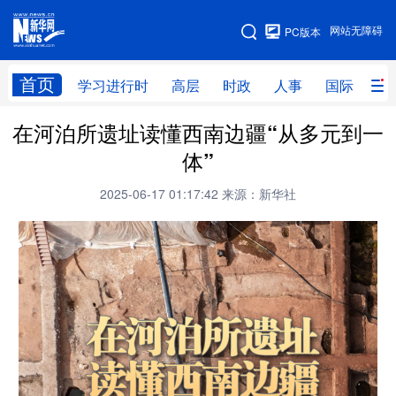
手机版
网站无障碍
PC版本
网站地图
首页
学习进行时
高层
时政
人事
国际
财
在河泊所遗址读懂西南边疆“从多元到一
学习进行时
高层
时政
人事
体”
国际
财经
网评
港澳
2025-06-17 01:17:42
来源：新华社
台湾
思客智库
全球连线
教育
科技
科创
量子
体育
文化
书画
健康
军事
访谈
视频
图片
政务
法律
中央文件
金融
汽车
食品
人居
信息化
数字经济