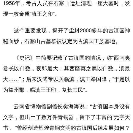
1956年，考古人员在石寨山遗址清理一座大墓时，发
现一枚金质“滇王之印”。
这个重要发现，揭开了尘封2000多年的古滇国神
秘面纱，石寨山古墓群被认定为古滇国王族墓地。
《史记》中简要记载了古滇国的情况，称“西南夷
君长以什数，夜郎最大；其西靡莫之属以什数，滇最
大……”；后来汉武帝以兵临滇，滇王举国降，“于是以
为益州郡，赐滇王王印，复长其民”。
云南省博物馆副馆长樊海涛说：“古滇国本身没有
文字，但出土了数万件青铜器，留下了丰富的‘无字天
书’。”曾经创造辉煌青铜文明的古滇国后续发展如何？