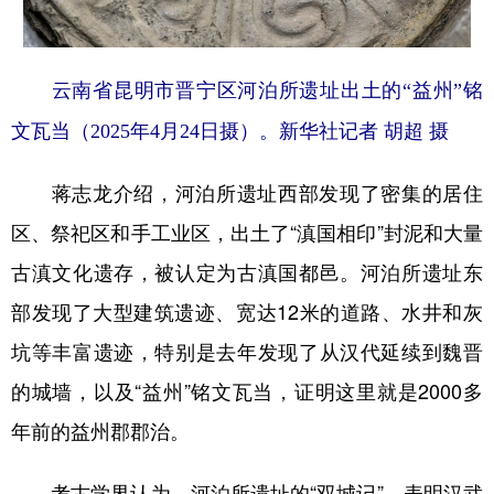
云南省昆明市晋宁区河泊所遗址出土的“益州”铭
文瓦当（2025年4月24日摄）。新华社记者 胡超 摄
蒋志龙介绍，河泊所遗址西部发现了密集的居住
区、祭祀区和手工业区，出土了“滇国相印”封泥和大量
古滇文化遗存，被认定为古滇国都邑。河泊所遗址东
部发现了大型建筑遗迹、宽达12米的道路、水井和灰
坑等丰富遗迹，特别是去年发现了从汉代延续到魏晋
的城墙，以及“益州”铭文瓦当，证明这里就是2000多
年前的益州郡郡治。
考古学界认为，河泊所遗址的“双城记”，表明汉武