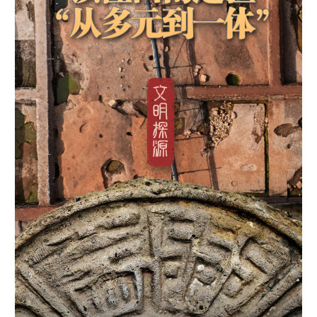
学术中国
乡村振兴
银龄
溯源中国
城市
旅游
能源
会展
彩票
娱乐
时尚
悦读
公益
一带一路
亚太网
上市公司
文化产业
地方频道
北京
天津
河北
山西
辽宁
吉林
上海
江苏
浙江
安徽
福建
江西