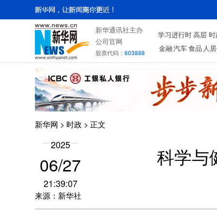
新华通讯社主办
学习进行时
高层
时
公司官网
金融
汽车
食品
人居
股票代码：
603888
新华网
>
时政
> 正文
2025
科学与
06/27
21:39:07
来源：新华社