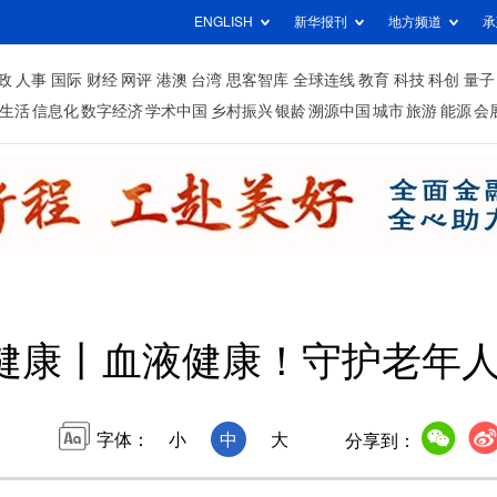
ENGLISH
新华报刊
地方频道
承
政
人事
国际
财经
网评
港澳
台湾
思客智库
全球连线
教育
科技
科创
量子
生活
信息化
数字经济
学术中国
乡村振兴
银龄
溯源中国
城市
旅游
能源
会
健康丨血液健康！守护老年
字体：
小
中
大
分享到：