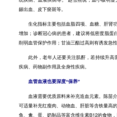
龈出血、皮下瘀斑等。
生化指标主要包括血脂四项、血糖、肝肾功能。
增加；诊断冠心病的患者，建议将低密度脂蛋白降至1
削弱血管保护作用；甘油三酯过高则有诱发急
此外，老年人还要关注肌酐，若持续升高需
疾病、药物副作用及全身性疾病。
血管血液也要深度“保养”
血液需要优质原料来补充造血元素。陈苗介绍
可适量补充红瘦肉、动物血、肝脏等含铁量高
鱼、禽、蛋、奶制品等富含维生素B12的食物