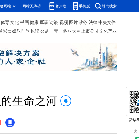
建网站
网站无障碍
客户端
手机版
站内搜索
体育
文化
书画
健康
军事
访谈
视频
图片
政务
法律
中央文件
展
彩票
娱乐
时尚
悦读
公益
一带一路
亚太网
上市公司
文化产业
人的生命之河