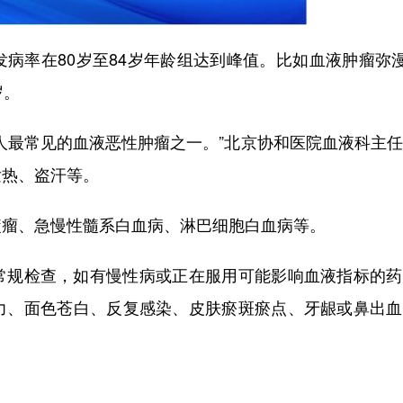
率在80岁至84岁年龄组达到峰值。比如血液肿瘤弥漫
岁。
最常见的血液恶性肿瘤之一。”北京协和医院血液科主任
发热、盗汗等。
瘤、急慢性髓系白血病、淋巴细胞白血病等。
规检查，如有慢性病或正在服用可能影响血液指标的药
力、面色苍白、反复感染、皮肤瘀斑瘀点、牙龈或鼻出血