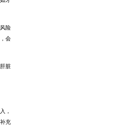
化风险
L，会
肝脏
入，
可补充