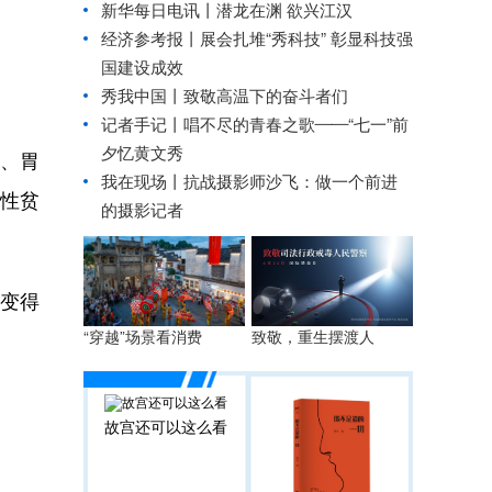
新华每日电讯丨
潜龙在渊 欲兴江汉
经济参考报丨
展会扎堆“秀科技” 彰显科技强
国建设成效
秀我中国丨
致敬高温下的奋斗者们
记者手记丨唱不尽的青春之歌——“七一”前
夕忆黄文秀
、胃
我在现场丨抗战摄影师沙飞：做一个前进
性贫
的摄影记者
变得
“穿越”场景看消费
致敬，重生摆渡人
故宫还可以这么看