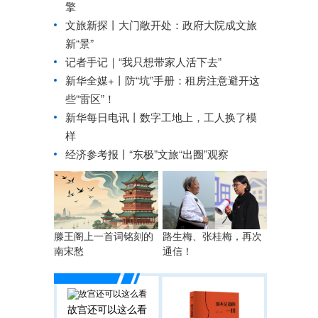
擎
文旅新探丨大门敞开处：政府大院成文旅
新“景”
记者手记｜“我只想带家人活下去”
新华全媒+丨
防“坑”手册：租房注意避开这
些“雷区”！
新华每日电讯丨
数字工地上，工人换了模
样
经济参考报丨
“东极”文旅“出圈”观察
滕王阁上一首词铭刻的
路生梅、张桂梅，再次
南宋愁
通信！
故宫还可以这么看