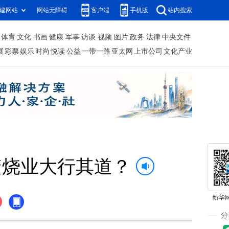
建网站
网站无障碍
客户端
手机版
站内搜索
体育
文化
书画
健康
军事
访谈
视频
图片
政务
法律
中央文件
展
彩票
娱乐
时尚
悦读
公益
一带一路
亚太网
上市公司
文化产业
焚烧业大行其道？