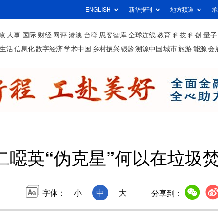
ENGLISH
新华报刊
地方频道
承
政
人事
国际
财经
网评
港澳
台湾
思客智库
全球连线
教育
科技
科创
量子
生活
信息化
数字经济
学术中国
乡村振兴
银龄
溯源中国
城市
旅游
能源
会
二噁英“伪克星”何以在垃圾
字体：
小
中
大
分享到：