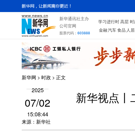
新华通讯社主办
学习进行时
高层
时
公司官网
金融
汽车
食品
人居
股票代码：
603888
新华网
>
时政
> 正文
2025
新华视点丨
07/02
15:08:44
来源：新华社