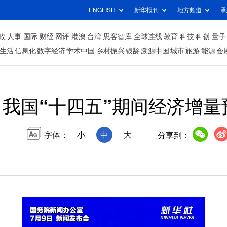
ENGLISH
新华报刊
地方频道
承
政
人事
国际
财经
网评
港澳
台湾
思客智库
全球连线
教育
科技
科创
量子
生活
信息化
数字经济
学术中国
乡村振兴
银龄
溯源中国
城市
旅游
能源
会
我国“十四五”期间经济增量
字体：
小
中
大
分享到：