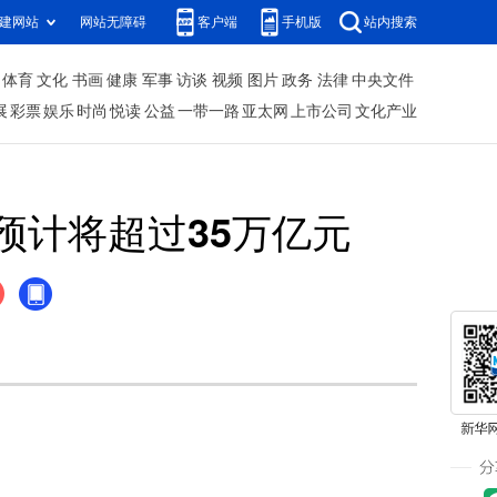
建网站
网站无障碍
客户端
手机版
站内搜索
体育
文化
书画
健康
军事
访谈
视频
图片
政务
法律
中央文件
展
彩票
娱乐
时尚
悦读
公益
一带一路
亚太网
上市公司
文化产业
预计将超过35万亿元