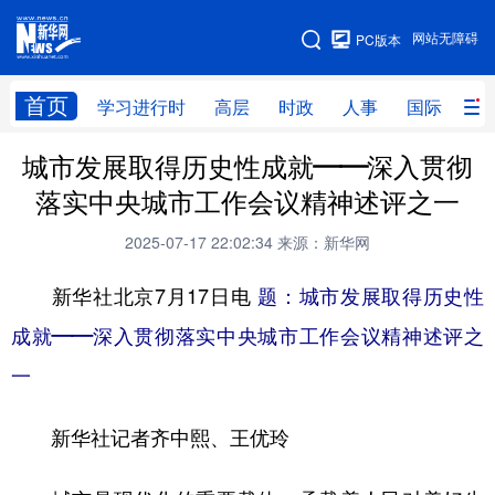
手机版
网站无障碍
PC版本
网站地图
首页
学习进行时
高层
时政
人事
国际
财
城市发展取得历史性成就——深入贯彻
学习进行时
高层
时政
人事
落实中央城市工作会议精神述评之一
国际
财经
网评
港澳
2025-07-17 22:02:34
来源：新华网
台湾
思客智库
全球连线
教育
新华社北京7月17日电
题：城市发展取得历史性
科技
科创
量子
体育
成就——深入贯彻落实中央城市工作会议精神述评之
文化
书画
健康
军事
一
访谈
视频
图片
政务
新华社记者齐中熙、王优玲
法律
中央文件
金融
汽车
食品
人居
信息化
数字经济