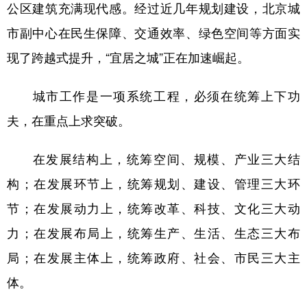
山东
河南
湖北
湖南
公区建筑充满现代感。经过近几年规划建设，北京城
市副中心在民生保障、交通效率、绿色空间等方面实
广东
广西
海南
重庆
现了跨越式提升，“宜居之城”正在加速崛起。
四川
贵州
云南
西藏
陕西
甘肃
青海
宁夏
城市工作是一项系统工程，必须在统筹上下功
新疆
内蒙古
黑龙江
夫，在重点上求突破。
在发展结构上，统筹空间、规模、产业三大结
多语种频道
构；在发展环节上，统筹规划、建设、管理三大环
English
Español
Français
عربى
节；在发展动力上，统筹改革、科技、文化三大动
Русский язык
日本語
한국어
力；在发展布局上，统筹生产、生活、生态三大布
局；在发展主体上，统筹政府、社会、市民三大主
Deutsch
Português
体。