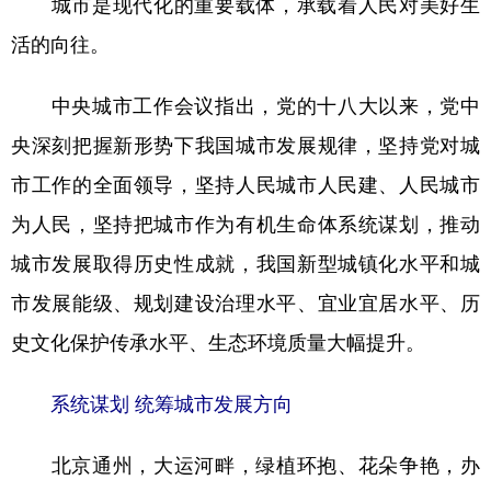
城市是现代化的重要载体，承载着人民对美好生
活的向往。
学术中国
乡村振兴
银龄
溯源中国
城市
旅游
能源
会展
中央城市工作会议指出，党的十八大以来，党中
彩票
娱乐
时尚
悦读
央深刻把握新形势下我国城市发展规律，坚持党对城
公益
一带一路
亚太网
上市公司
市工作的全面领导，坚持人民城市人民建、人民城市
为人民，坚持把城市作为有机生命体系统谋划，推动
文化产业
城市发展取得历史性成就，我国新型城镇化水平和城
市发展能级、规划建设治理水平、宜业宜居水平、历
地方频道
史文化保护传承水平、生态环境质量大幅提升。
北京
天津
河北
山西
系统谋划 统筹城市发展方向
辽宁
吉林
上海
江苏
浙江
安徽
福建
江西
北京通州，大运河畔，绿植环抱、花朵争艳，办