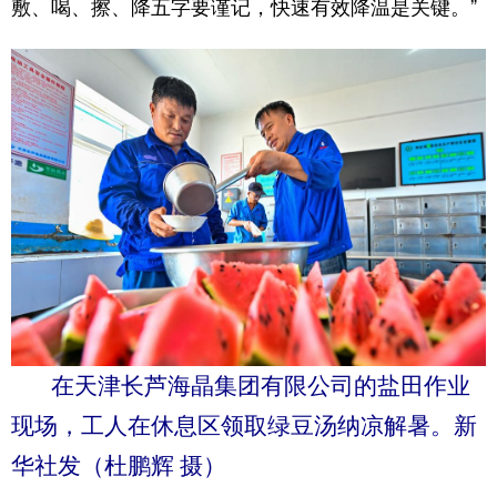
敷、喝、擦、降五字要谨记，快速有效降温是关键。”
在天津长芦海晶集团有限公司的盐田作业
现场，工人在休息区领取绿豆汤纳凉解暑。新
华社发（杜鹏辉 摄）