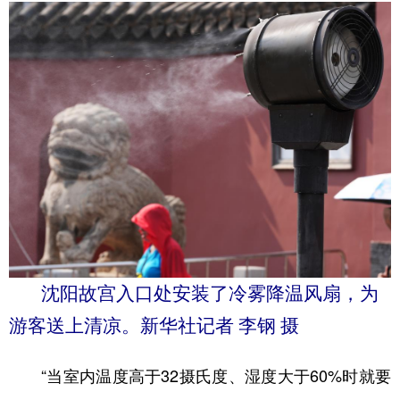
学术中国
乡村振兴
银龄
溯源中国
城市
旅游
能源
会展
彩票
娱乐
时尚
悦读
公益
一带一路
亚太网
上市公司
文化产业
地方频道
沈阳故宫入口处安装了冷雾降温风扇，为
北京
天津
河北
山西
游客送上清凉。新华社记者 李钢 摄
辽宁
吉林
上海
江苏
浙江
安徽
福建
江西
“当室内温度高于32摄氏度、湿度大于60%时就要