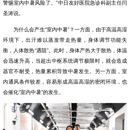
山东
河南
湖北
湖南
警惕室内中暑风险了。”中日友好医院急诊科副主任闫
圣涛说。
广东
广西
海南
重庆
四川
贵州
云南
西藏
为什么会产生“室内中暑”？一方面，由于高温高湿
陕西
甘肃
青海
宁夏
环境下，出汗难以蒸发带走热量，身体调节功能失
衡，人体散热“遇阻”。此时，身体产热大于散热，体温
新疆
内蒙古
黑龙江
会迅速升高，当超出中枢系统调节极限时，就会造成
器官不耐受，热量累积导致中暑发生。另一方面，室
多语种频道
内通风条件较差，容易形成高温高湿的密闭环境，也
English
Español
Français
عربى
会催化“室内中暑”的发生。
Русский язык
日本語
한국어
Deutsch
Português