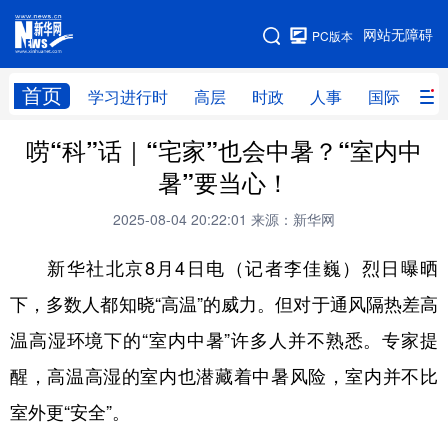
手机版
网站无障碍
PC版本
网站地图
首页
学习进行时
高层
时政
人事
国际
财
唠“科”话｜“宅家”也会中暑？“室内中
学习进行时
高层
时政
人事
暑”要当心！
国际
财经
网评
港澳
2025-08-04 20:22:01
来源：新华网
台湾
思客智库
全球连线
教育
新华社北京8月4日电（记者李佳巍）烈日曝晒
科技
科创
量子
体育
下，多数人都知晓“高温”的威力。但对于通风隔热差高
文化
书画
健康
军事
温高湿环境下的“室内中暑”许多人并不熟悉。专家提
访谈
视频
图片
政务
醒，高温高湿的室内也潜藏着中暑风险，室内并不比
法律
中央文件
金融
汽车
室外更“安全”。
食品
人居
信息化
数字经济