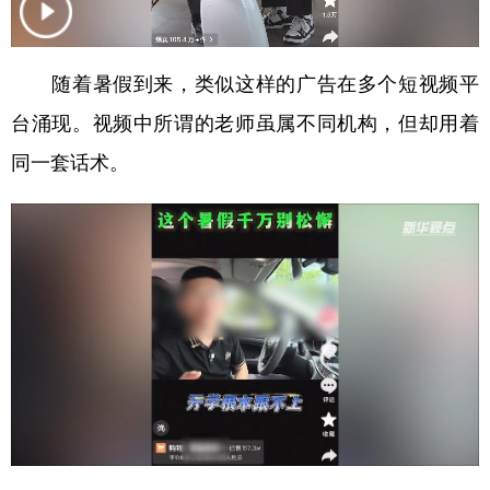
学术中国
乡村振兴
银龄
溯源中国
随着暑假到来，类似这样的广告在多个短视频平
城市
旅游
能源
会展
台涌现。视频中所谓的老师虽属不同机构，但却用着
彩票
娱乐
时尚
悦读
同一套话术。
公益
一带一路
亚太网
上市公司
文化产业
地方频道
北京
天津
河北
山西
辽宁
吉林
上海
江苏
浙江
安徽
福建
江西