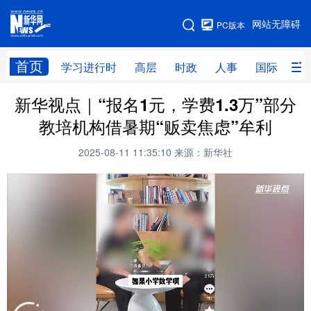
手机版
网站无障碍
PC版本
网站地图
首页
学习进行时
高层
时政
人事
国际
财
新华视点｜“报名1元，学费1.3万”部分
学习进行时
高层
时政
人事
教培机构借暑期“贩卖焦虑”牟利
国际
财经
网评
港澳
2025-08-11 11:35:10
来源：新华社
台湾
思客智库
全球连线
教育
科技
科创
量子
体育
文化
书画
健康
军事
访谈
视频
图片
政务
法律
中央文件
金融
汽车
食品
人居
信息化
数字经济