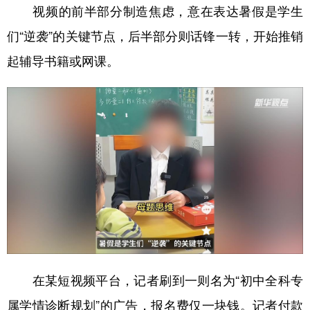
山东
河南
湖北
湖南
视频的前半部分制造焦虑，意在表达暑假是学生
广东
广西
海南
重庆
们“逆袭”的关键节点，后半部分则话锋一转，开始推销
起辅导书籍或网课。
四川
贵州
云南
西藏
陕西
甘肃
青海
宁夏
新疆
内蒙古
黑龙江
多语种频道
English
Español
Français
عربى
Русский язык
日本語
한국어
Deutsch
Português
在某短视频平台，记者刷到一则名为“初中全科专
属学情诊断规划”的广告，报名费仅一块钱。记者付款