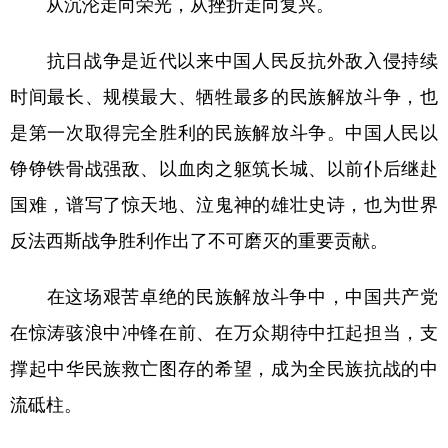
从沉沦走向荣光，从挫折走向复兴。
学术中国
乡村振兴
银龄
溯源中国
抗日战争是近代以来中国人民反抗外敌入侵持续
城市
旅游
能源
会展
时间最长、规模最大、牺牲最多的民族解放斗争，也
彩票
娱乐
时尚
悦读
是第一次取得完全胜利的民族解放斗争。中国人民以
公益
一带一路
亚太网
上市公司
铮铮铁骨战强敌、以血肉之躯筑长城、以前仆后继赴
国难，谱写了惊天地、泣鬼神的雄壮史诗，也为世界
文化产业
反法西斯战争胜利作出了不可磨灭的重要贡献。
地方频道
在这场艰苦卓绝的民族解放斗争中，中国共产党
北京
天津
河北
山西
在惊涛骇浪中冲锋在前、在万众期待中扛起担当，支
撑起中华民族救亡图存的希望，成为全民族抗战的中
辽宁
吉林
上海
江苏
流砥柱。
浙江
安徽
福建
江西