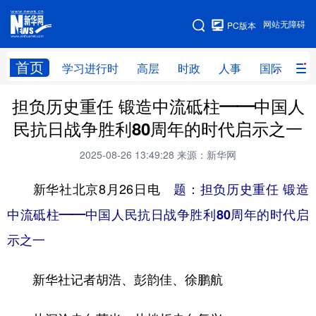
手机版
网站无障碍
PC版本
网站地图
首页
学习进行时
高层
时政
人事
国际
财
担负历史重任 锻造中流砥柱——中国人
学习进行时
高层
时政
人事
民抗日战争胜利80周年的时代启示之一
国际
财经
网评
港澳
2025-08-26 13:49:28
来源：新华网
台湾
思客智库
全球连线
教育
新华社北京8月26日电
题：担负历史重任 锻造
科技
科创
量子
体育
中流砥柱——中国人民抗日战争胜利80周年的时代启
文化
书画
健康
军事
示之一
访谈
视频
图片
政务
新华社记者胡浩、彭韵佳、徐鹏航
法律
中央文件
金融
汽车
食品
人居
信息化
数字经济