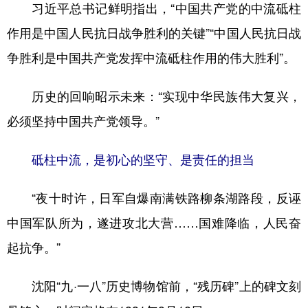
山东
河南
湖北
湖南
习近平总书记鲜明指出，“中国共产党的中流砥柱
作用是中国人民抗日战争胜利的关键”“中国人民抗日战
广东
广西
海南
重庆
争胜利是中国共产党发挥中流砥柱作用的伟大胜利”。
四川
贵州
云南
西藏
陕西
甘肃
青海
宁夏
历史的回响昭示未来：“实现中华民族伟大复兴，
新疆
内蒙古
黑龙江
必须坚持中国共产党领导。”
砥柱中流，是初心的坚守、是责任的担当
多语种频道
“夜十时许，日军自爆南满铁路柳条湖路段，反诬
English
Español
Français
عربى
中国军队所为，遂进攻北大营……国难降临，人民奋
Русский язык
日本語
한국어
起抗争。”
Deutsch
Português
沈阳“九·一八”历史博物馆前，“残历碑”上的碑文刻