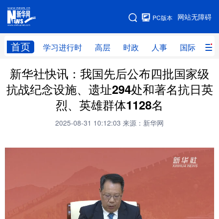
手机版
网站无障碍
PC版本
网站地图
首页
学习进行时
高层
时政
人事
国际
财
新华社快讯：我国先后公布四批国家级
学习进行时
高层
时政
人事
抗战纪念设施、遗址294处和著名抗日英
国际
财经
网评
港澳
烈、英雄群体1128名
台湾
思客智库
全球连线
教育
2025-08-31 10:12:03
来源：新华网
科技
科创
量子
体育
文化
书画
健康
军事
访谈
视频
图片
政务
法律
中央文件
金融
汽车
食品
人居
信息化
数字经济