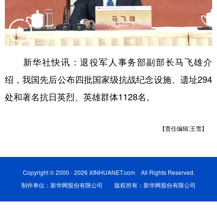
学术中国
乡村振兴
银龄
溯源中国
城市
旅游
能源
会展
彩票
娱乐
时尚
悦读
新华社快讯：退役军人事务部副部长马飞雄介
绍，我国先后公布四批国家级抗战纪念设施、遗址294
公益
一带一路
亚太网
上市公司
处和著名抗日英烈、英雄群体1128名。
文化产业
【责任编辑:王雪】
地方频道
北京
天津
河北
山西
Copyright © 2000 - 2026 XINHUANET.com All Rights Reserved.
辽宁
吉林
上海
江苏
制作单位：新华网股份有限公司 版权所有：新华网股份有限公司
浙江
安徽
福建
江西