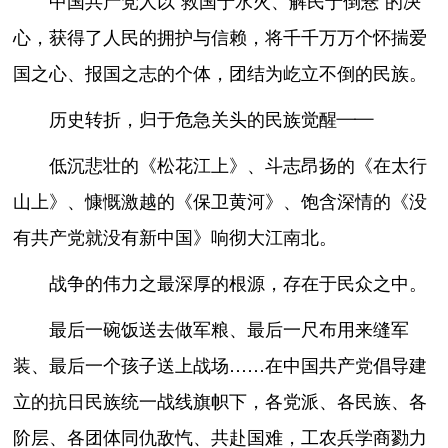
中国共产党人以“救国于水火、解民于倒悬”的决
心，获得了人民的拥护与信赖，将千千万万个怀揣爱
国之心、报国之志的个体，团结为屹立不倒的民族。
历史转折，归于危急关头的民族觉醒——
低沉悲壮的《松花江上》、斗志昂扬的《在太行
山上》、慷慨激越的《保卫黄河》、饱含深情的《没
有共产党就没有新中国》响彻大江南北。
战争的伟力之最深厚的根源，存在于民众之中。
最后一碗饭送去做军粮、最后一尺布用来缝军
装、最后一个孩子送上战场……在中国共产党倡导建
立的抗日民族统一战线旗帜下，各党派、各民族、各
阶层、各团体同仇敌忾、共赴国难，工农兵学商勠力