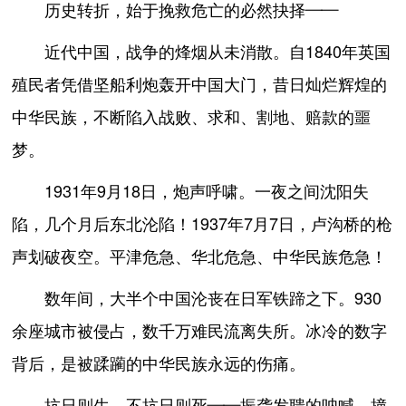
历史转折，始于挽救危亡的必然抉择——
近代中国，战争的烽烟从未消散。自1840年英国
殖民者凭借坚船利炮轰开中国大门，昔日灿烂辉煌的
中华民族，不断陷入战败、求和、割地、赔款的噩
梦。
1931年9月18日，炮声呼啸。一夜之间沈阳失
陷，几个月后东北沦陷！1937年7月7日，卢沟桥的枪
声划破夜空。平津危急、华北危急、中华民族危急！
数年间，大半个中国沦丧在日军铁蹄之下。930
余座城市被侵占，数千万难民流离失所。冰冷的数字
背后，是被蹂躏的中华民族永远的伤痛。
抗日则生，不抗日则死——振聋发聩的呐喊，撞