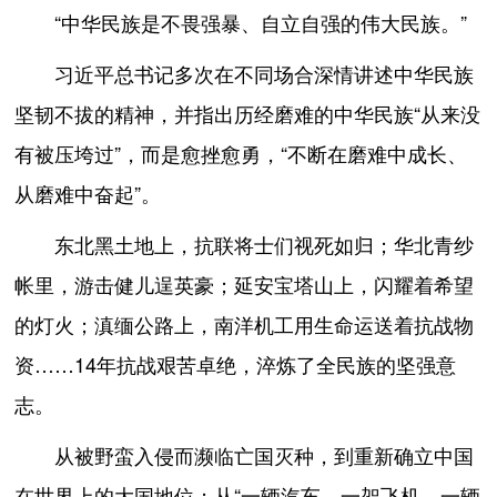
“中华民族是不畏强暴、自立自强的伟大民族。”
习近平总书记多次在不同场合深情讲述中华民族
坚韧不拔的精神，并指出历经磨难的中华民族“从来没
有被压垮过”，而是愈挫愈勇，“不断在磨难中成长、
从磨难中奋起”。
东北黑土地上，抗联将士们视死如归；华北青纱
帐里，游击健儿逞英豪；延安宝塔山上，闪耀着希望
的灯火；滇缅公路上，南洋机工用生命运送着抗战物
资……14年抗战艰苦卓绝，淬炼了全民族的坚强意
志。
从被野蛮入侵而濒临亡国灭种，到重新确立中国
在世界上的大国地位；从“一辆汽车、一架飞机、一辆