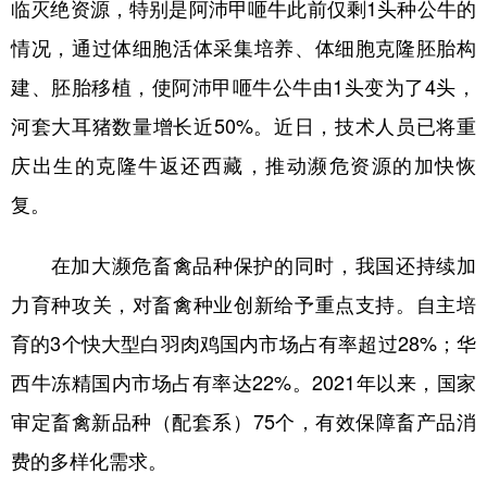
山东
河南
湖北
湖南
临灭绝资源，特别是阿沛甲咂牛此前仅剩1头种公牛的
情况，通过体细胞活体采集培养、体细胞克隆胚胎构
广东
广西
海南
重庆
建、胚胎移植，使阿沛甲咂牛公牛由1头变为了4头，
四川
贵州
云南
西藏
河套大耳猪数量增长近50%。近日，技术人员已将重
陕西
甘肃
青海
宁夏
庆出生的克隆牛返还西藏，推动濒危资源的加快恢
新疆
内蒙古
黑龙江
复。
在加大濒危畜禽品种保护的同时，我国还持续加
多语种频道
力育种攻关，对畜禽种业创新给予重点支持。自主培
English
Español
Français
عربى
育的3个快大型白羽肉鸡国内市场占有率超过28%；华
Русский язык
日本語
한국어
西牛冻精国内市场占有率达22%。2021年以来，国家
Deutsch
Português
审定畜禽新品种（配套系）75个，有效保障畜产品消
费的多样化需求。