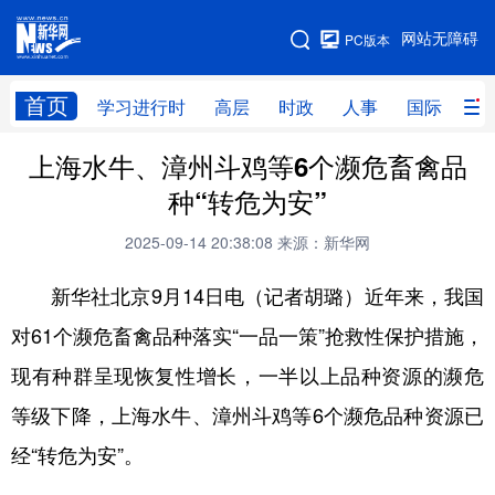
手机版
网站无障碍
PC版本
网站地图
首页
学习进行时
高层
时政
人事
国际
财
上海水牛、漳州斗鸡等6个濒危畜禽品
学习进行时
高层
时政
人事
种“转危为安”
国际
财经
网评
港澳
2025-09-14 20:38:08
来源：新华网
台湾
思客智库
全球连线
教育
新华社北京9月14日电（记者胡璐）近年来，我国
科技
科创
量子
体育
对61个濒危畜禽品种落实“一品一策”抢救性保护措施，
文化
书画
健康
军事
现有种群呈现恢复性增长，一半以上品种资源的濒危
访谈
视频
图片
政务
等级下降，上海水牛、漳州斗鸡等6个濒危品种资源已
法律
中央文件
金融
汽车
经“转危为安”。
食品
人居
信息化
数字经济