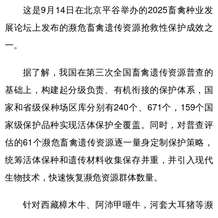
这是9月14日在北京平谷举办的2025畜禽种业发
学术中国
乡村振兴
银龄
溯源中国
展论坛上发布的濒危畜禽遗传资源抢救性保护成效之
城市
旅游
能源
会展
一。
彩票
娱乐
时尚
悦读
据了解，我国在第三次全国畜禽遗传资源普查的
公益
一带一路
亚太网
上市公司
基础上，构建起分级负责、有机衔接的保护体系，国
文化产业
家和省级保种场区库分别有240个、671个，159个国
家级保护品种实现活体保护全覆盖。同时，对普查评
地方频道
估的61个濒危畜禽遗传资源逐一量身定制保护策略，
统筹活体保种和遗传材料收集保存并重，并引入现代
北京
天津
河北
山西
生物技术，快速恢复濒危资源群体数量。
辽宁
吉林
上海
江苏
浙江
安徽
福建
江西
针对西藏樟木牛、阿沛甲咂牛，河套大耳猪等濒