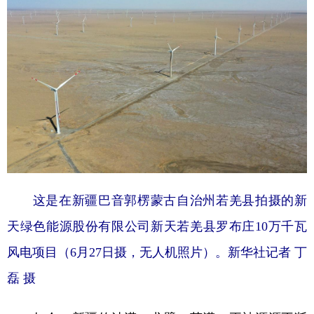
学术中国
乡村振兴
银龄
溯源中国
城市
旅游
能源
会展
彩票
娱乐
时尚
悦读
公益
一带一路
亚太网
上市公司
文化产业
地方频道
这是在新疆巴音郭楞蒙古自治州若羌县拍摄的新
天绿色能源股份有限公司新天若羌县罗布庄10万千瓦
北京
天津
河北
山西
风电项目（6月27日摄，无人机照片）。新华社记者 丁
辽宁
吉林
上海
江苏
磊 摄
浙江
安徽
福建
江西