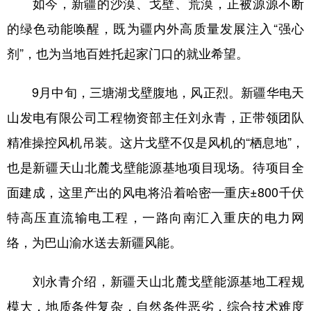
如今，新疆的沙漠、戈壁、荒漠，正被源源不断
山东
河南
湖北
湖南
的绿色动能唤醒，既为疆内外高质量发展注入“强心
广东
广西
海南
重庆
剂”，也为当地百姓托起家门口的就业希望。
四川
贵州
云南
西藏
陕西
甘肃
青海
宁夏
9月中旬，三塘湖戈壁腹地，风正烈。新疆华电天
山发电有限公司工程物资部主任刘永青，正带领团队
新疆
内蒙古
黑龙江
精准操控风机吊装。这片戈壁不仅是风机的“栖息地”，
也是新疆天山北麓戈壁能源基地项目现场。待项目全
多语种频道
面建成，这里产出的风电将沿着哈密—重庆±800千伏
English
Español
Français
عربى
特高压直流输电工程，一路向南汇入重庆的电力网
Русский язык
日本語
한국어
络，为巴山渝水送去新疆风能。
Deutsch
Português
刘永青介绍，新疆天山北麓戈壁能源基地工程规
模大，地质条件复杂，自然条件恶劣，综合技术难度