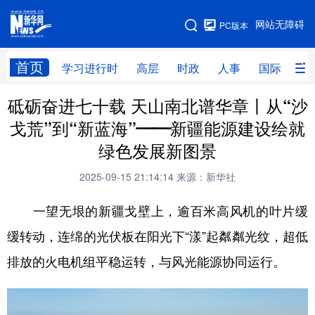
手机版
网站无障碍
PC版本
网站地图
首页
学习进行时
高层
时政
人事
国际
财
砥砺奋进七十载 天山南北谱华章丨从“沙
学习进行时
高层
时政
人事
戈荒”到“新蓝海”——新疆能源建设绘就
国际
财经
网评
港澳
绿色发展新图景
台湾
思客智库
全球连线
教育
2025-09-15 21:14:14
来源：新华社
科技
科创
量子
体育
一望无垠的新疆戈壁上，逾百米高风机的叶片缓
文化
书画
健康
军事
缓转动，连绵的光伏板在阳光下“漾”起粼粼光纹，超低
访谈
视频
图片
政务
排放的火电机组平稳运转，与风光能源协同运行。
法律
中央文件
金融
汽车
食品
人居
信息化
数字经济