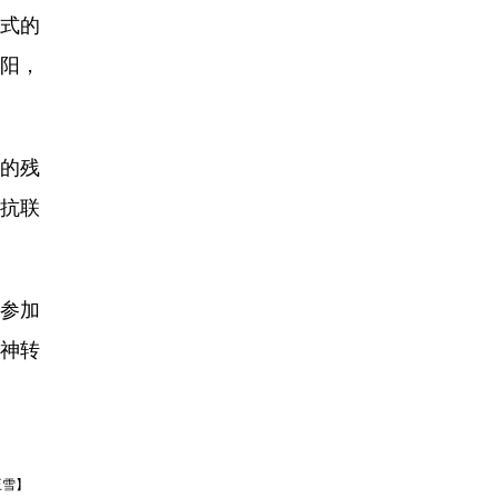
式的
阳，
的残
的抗联
参加
精神转
王雪】