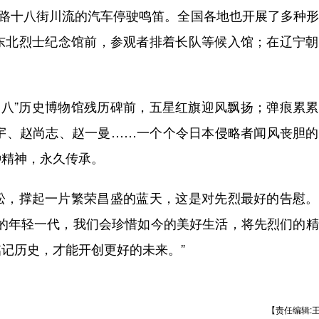
路十八街川流的汽车停驶鸣笛。全国各地也开展了多种形
东北烈士纪念馆前，参观者排着长队等候入馆；在辽宁朝
八”历史博物馆残历碑前，五星红旗迎风飘扬；弹痕累累
靖宇、赵尚志、赵一曼……一个个令日本侵略者闻风丧胆
种精神，永久传承。
，撑起一片繁荣昌盛的蓝天，这是对先烈最好的告慰。
脉的年轻一代，我们会珍惜如今的美好生活，将先烈们的
记历史，才能开创更好的未来。”
【责任编辑: