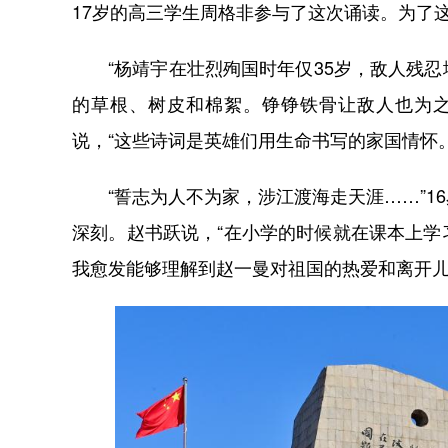
17岁的高三学生周格非参与了这次诵读。为了
“杨靖宇在壮烈殉国时年仅35岁，敌人残忍
的草根、树皮和棉絮。铮铮铁骨让敌人也为之
说，“这些诗词是英雄们用生命书写的家国情怀
“誓志为人不为家，涉江渡海走天涯……”1
深刻。赵书跃说，“在小学的时候就在课本上
我愈发能够理解到赵一曼对祖国的热爱和离开儿