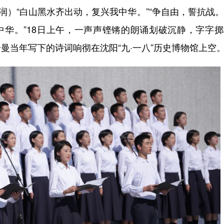
）“白山黑水齐出动，复兴我中华。”“争自由，誓抗战
中华。”18日上午，一声声铿锵的朗诵划破沉静，字字
曼当年写下的诗词响彻在沈阳“九·一八”历史博物馆上空