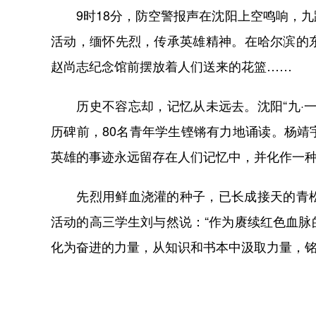
9时18分，防空警报声在沈阳上空鸣响，九
活动，缅怀先烈，传承英雄精神。在哈尔滨的
赵尚志纪念馆前摆放着人们送来的花篮……
历史不容忘却，记忆从未远去。沈阳“九·一
历碑前，80名青年学生铿锵有力地诵读。杨
英雄的事迹永远留存在人们记忆中，并化作一
先烈用鲜血浇灌的种子，已长成接天的青松
活动的高三学生刘与然说：“作为赓续红色血
化为奋进的力量，从知识和书本中汲取力量，铭