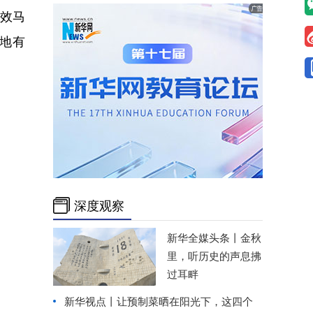
。效马
掷地有
。
深度观察
新华全媒头条丨
金秋
里，听历史的声息拂
过耳畔
新华视点丨
让预制菜晒在阳光下，这四个