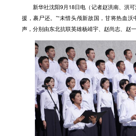
新华社沈阳9月18日电（记者赵洪南、洪可润
援，裹尸还。”“未惜头颅新故国，甘将热血沃
声，分别由东北抗联英雄杨靖宇、赵尚志、赵一