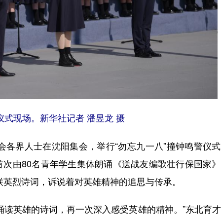
仪式现场。新华社记者 潘昱龙 摄
会各界人士在沈阳集会，举行“勿忘九一八”撞钟鸣警仪
首次由80名青年学生集体朗诵《送战友编歌壮行保国家
联英烈诗词，诉说着对英雄精神的追思与传承。
读英雄的诗词，再一次深入感受英雄的精神。”东北育才