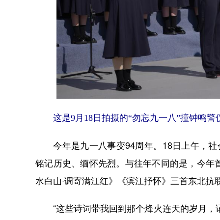
这是9月18日拍摄的“勿忘九一八”撞钟鸣警
今年是九一八事变94周年。18日上午，社
铭记历史、缅怀先烈。与往年不同的是，今年
水白山·调寄满江红》《滨江抒怀》三首东北抗
“这些诗词带我回到那个烽火连天的岁月，诵