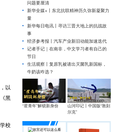
问题要厘清
新华全媒+丨
东北抗联精神历久弥新凝聚力
量
新华每日电讯丨
寻访三晋大地上的抗战故
事
经济参考报丨
汽车产业新旧动能加速迭代
记者手记｜在南非，中文学习者有自己的
节日
生活观察丨复原乳被请出灭菌乳新国标，
牛奶该咋选？
式，以
》《黑
“星青年”解锁新身份
山河印记丨中国版“敦刻
尔克”
学校