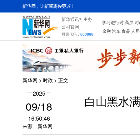
新华通讯社主办
学习进行时
高层
时
公司官网
金融
汽车
食品
人居
股票代码：
603888
新华网
>
时政
> 正文
2025
白山黑水满
09/18
16:50:46
来源：新华网