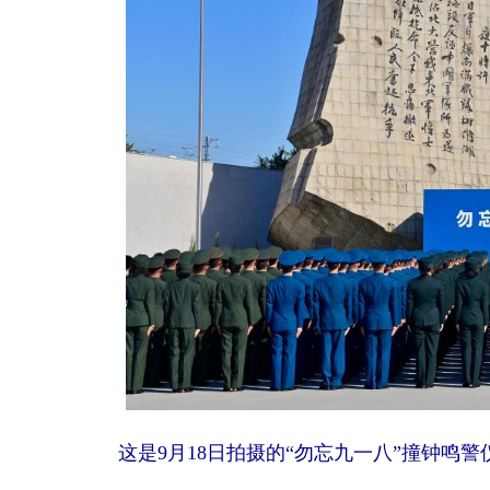
这是9月18日拍摄的“勿忘九一八”撞钟鸣警