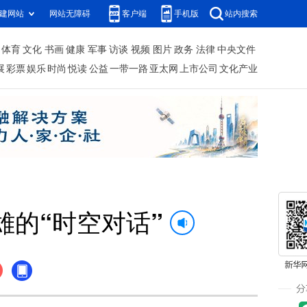
建网站
网站无障碍
客户端
手机版
站内搜索
体育
文化
书画
健康
军事
访谈
视频
图片
政务
法律
中央文件
展
彩票
娱乐
时尚
悦读
公益
一带一路
亚太网
上市公司
文化产业
的“时空对话”