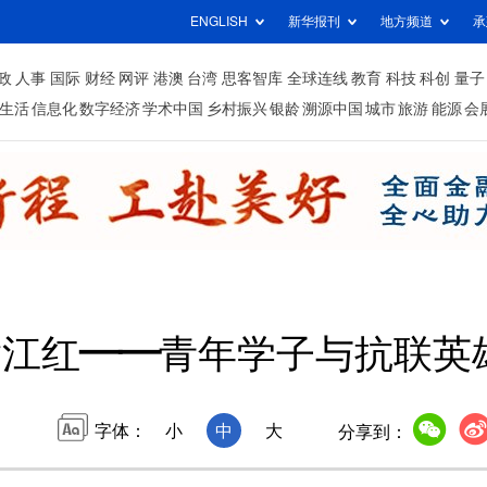
ENGLISH
新华报刊
地方频道
承
政
人事
国际
财经
网评
港澳
台湾
思客智库
全球连线
教育
科技
科创
量子
生活
信息化
数字经济
学术中国
乡村振兴
银龄
溯源中国
城市
旅游
能源
会
江红——青年学子与抗联英雄
字体：
小
中
大
分享到：