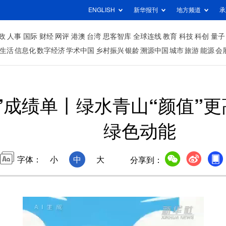
ENGLISH
新华报刊
地方频道
承
政
人事
国际
财经
网评
港澳
台湾
思客智库
全球连线
教育
科技
科创
量子
生活
信息化
数字经济
学术中国
乡村振兴
银龄
溯源中国
城市
旅游
能源
会
”成绩单丨绿水青山“颜值”
绿色动能
字体：
小
中
大
分享到：