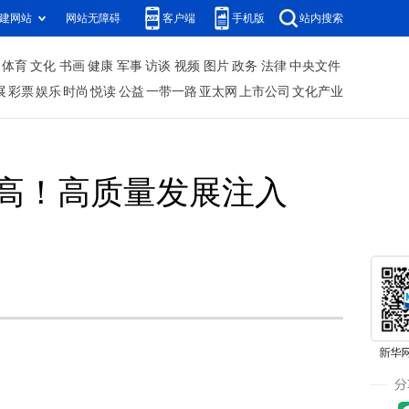
建网站
网站无障碍
客户端
手机版
站内搜索
体育
文化
书画
健康
军事
访谈
视频
图片
政务
法律
中央文件
展
彩票
娱乐
时尚
悦读
公益
一带一路
亚太网
上市公司
文化产业
更高！高质量发展注入