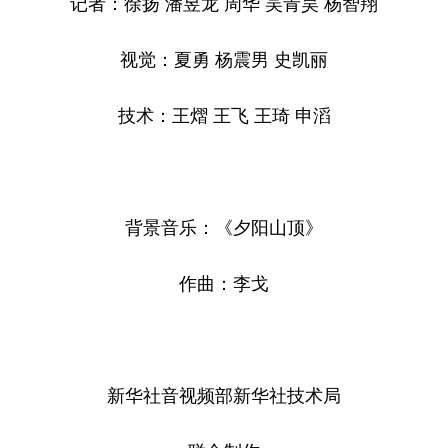
记者：徐扬 潘昱龙 周华 吴青昊 杨智翔
视觉：夏勇 杨震男 史凯丽
技术：王熠 王飞 王琦 申滔
背景音乐：《夕阳山顶》
作曲：李戈
新华社音视频部新华社技术局