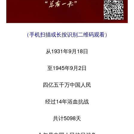
山东
河南
湖北
湖南
广东
广西
海南
重庆
四川
贵州
云南
西藏
（手机扫描或长按识别二维码观看）
陕西
甘肃
青海
宁夏
从1931年9月18日
新疆
内蒙古
黑龙江
至1945年9月2日
多语种频道
四亿五千万中国人民
English
Español
Français
عربى
Русский язык
日本語
한국어
经过14年浴血抗战
Deutsch
Português
共计5098天