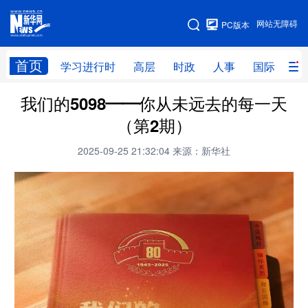
手机版
网站无障碍
PC版本
网站地图
首页
学习进行时
高层
时政
人事
国际
财
我们的5098——你从未远去的每一天
学习进行时
高层
时政
人事
（第2期）
国际
财经
网评
港澳
2025-09-25 21:32:04
来源：新华社
台湾
思客智库
全球连线
教育
科技
科创
量子
体育
文化
书画
健康
军事
访谈
视频
图片
政务
法律
中央文件
金融
汽车
食品
人居
信息化
数字经济