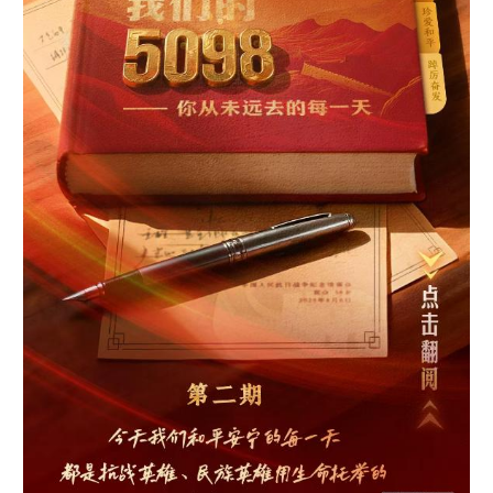
学术中国
乡村振兴
银龄
溯源中国
城市
旅游
能源
会展
彩票
娱乐
时尚
悦读
公益
一带一路
亚太网
上市公司
文化产业
地方频道
北京
天津
河北
山西
辽宁
吉林
上海
江苏
浙江
安徽
福建
江西