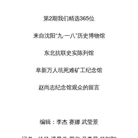
第2期我们精选365位
来自沈阳“九·一八”历史博物馆
东北抗联史实陈列馆
阜新万人坑死难矿工纪念馆
赵尚志纪念馆观众的留言
编辑：李杰 赛娜 武莹景