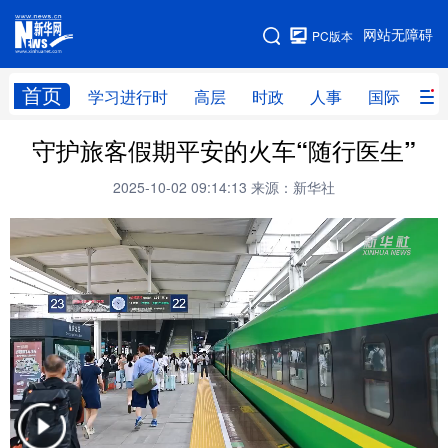
手机版
网站无障碍
PC版本
网站地图
首页
学习进行时
高层
时政
人事
国际
财
守护旅客假期平安的火车“随行医生”
学习进行时
高层
时政
人事
2025-10-02 09:14:13
来源：新华社
国际
财经
网评
港澳
台湾
思客智库
全球连线
教育
科技
科创
量子
体育
文化
书画
健康
军事
访谈
视频
图片
政务
法律
中央文件
金融
汽车
食品
人居
信息化
数字经济