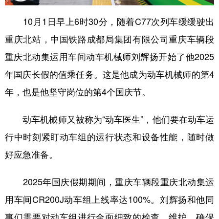
学术中国
乡村振兴
银龄
溯源中国
10月1日早上6时30分，随着C77次列车缓缓驶出
重庆北站，中国铁路成都局集团有限公司重庆车辆段
城市
旅游
能源
会展
重庆北动集运用车间动车机械师刘辉扬开始了他2025
彩票
娱乐
时尚
悦读
年国庆长假的值乘任务。这是他成为动车机械师的第4
公益
一带一路
亚太网
上市公司
年，也是他坚守岗位的第4个国庆节。
文化产业
动车机械师又被称为“动车医生”，他们要在动车运
行中时刻紧盯动车组的运行状态和设备性能，随时做
地方频道
好应急准备。
北京
天津
河北
山西
辽宁
吉林
上海
江苏
2025年国庆假期期间，重庆车辆段重庆北动集运
用车间CR200J动车组上线率达100%。刘辉扬和他同
浙江
安徽
福建
江西
事们需要对动车组进行全面细致的检查、维护，确保