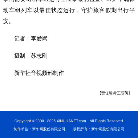
山东
河南
湖北
湖南
动车组列车以最佳状态运行，守护旅客假期出行平
广东
广西
海南
重庆
安。
四川
贵州
云南
西藏
记者：李爱斌
陕西
甘肃
青海
宁夏
新疆
内蒙古
黑龙江
摄制：苏志刚
新华社音视频部制作
多语种频道
English
Español
Français
عربى
【责任编辑:王萌萌】
Русский язык
日本語
한국어
Deutsch
Português
Copyright © 2000 - 2026 XINHUANET.com All Rights Reserved.
制作单位：新华网股份有限公司 版权所有：新华网股份有限公司