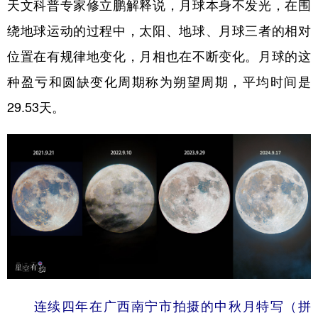
山东
河南
湖北
湖南
天文科普专家修立鹏解释说，月球本身不发光，在围
绕地球运动的过程中，太阳、地球、月球三者的相对
广东
广西
海南
重庆
位置在有规律地变化，月相也在不断变化。月球的这
四川
贵州
云南
西藏
种盈亏和圆缺变化周期称为朔望周期，平均时间是
陕西
甘肃
青海
宁夏
29.53天。
新疆
内蒙古
黑龙江
多语种频道
English
Español
Français
عربى
Русский язык
日本語
한국어
Deutsch
Português
连续四年在广西南宁市拍摄的中秋月特写（拼