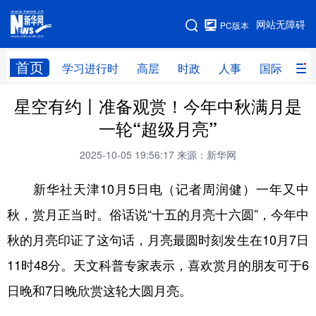
手机版
网站无障碍
PC版本
网站地图
首页
学习进行时
高层
时政
人事
国际
财
星空有约丨准备观赏！今年中秋满月是
学习进行时
高层
时政
人事
一轮“超级月亮”
国际
财经
网评
港澳
2025-10-05 19:56:17
来源：新华网
台湾
思客智库
全球连线
教育
新华社天津10月5日电（记者周润健）一年又中
科技
科创
量子
体育
秋，赏月正当时。俗话说“十五的月亮十六圆”，今年中
文化
书画
健康
军事
秋的月亮印证了这句话，月亮最圆时刻发生在10月7日
访谈
视频
图片
政务
11时48分。天文科普专家表示，喜欢赏月的朋友可于6
法律
中央文件
金融
汽车
日晚和7日晚欣赏这轮大圆月亮。
食品
人居
信息化
数字经济