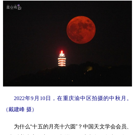
学术中国
乡村振兴
银龄
溯源中国
城市
旅游
能源
会展
彩票
娱乐
时尚
悦读
公益
一带一路
亚太网
上市公司
文化产业
地方频道
2022年9月10日，在重庆渝中区拍摄的中秋月。
北京
天津
河北
山西
（戴建峰 摄）
辽宁
吉林
上海
江苏
浙江
安徽
福建
江西
为什么“十五的月亮十六圆”？中国天文学会会员、