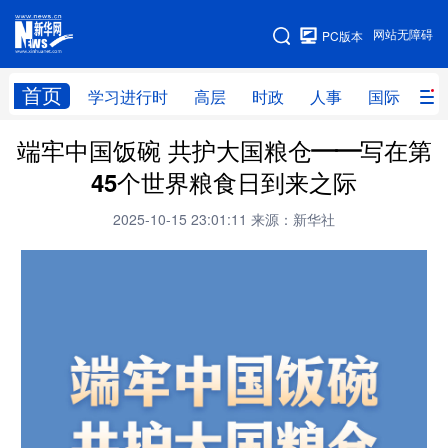
手机版
网站无障碍
PC版本
网站地图
首页
学习进行时
高层
时政
人事
国际
财
端牢中国饭碗 共护大国粮仓——写在第
学习进行时
高层
时政
人事
45个世界粮食日到来之际
国际
财经
网评
港澳
2025-10-15 23:01:11
来源：新华社
台湾
思客智库
全球连线
教育
科技
科创
量子
体育
文化
书画
健康
军事
访谈
视频
图片
政务
法律
中央文件
金融
汽车
食品
人居
信息化
数字经济