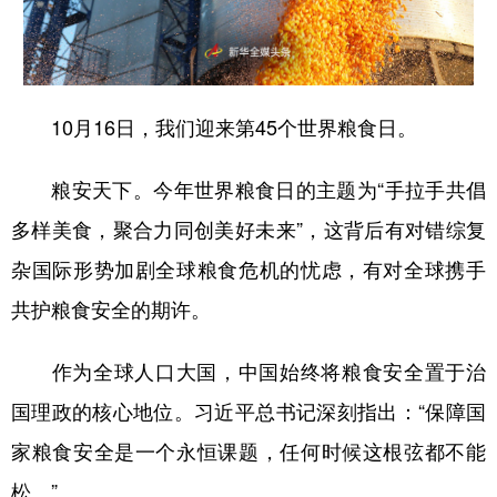
山东
河南
湖北
湖南
广东
广西
海南
重庆
四川
贵州
云南
西藏
10月16日，我们迎来第45个世界粮食日。
陕西
甘肃
青海
宁夏
粮安天下。今年世界粮食日的主题为“手拉手共倡
新疆
内蒙古
黑龙江
多样美食，聚合力同创美好未来”，这背后有对错综复
杂国际形势加剧全球粮食危机的忧虑，有对全球携手
多语种频道
共护粮食安全的期许。
English
Español
Français
عربى
作为全球人口大国，中国始终将粮食安全置于治
Русский язык
日本語
한국어
国理政的核心地位。习近平总书记深刻指出：“保障国
Deutsch
Português
家粮食安全是一个永恒课题，任何时候这根弦都不能
松。”