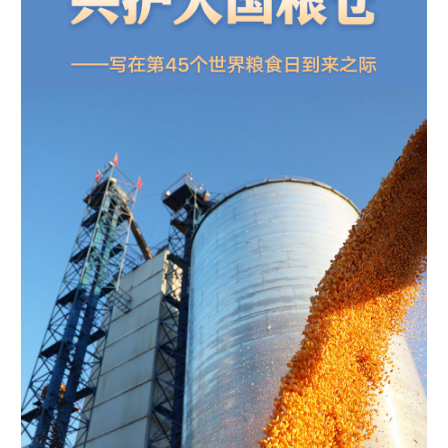
学术中国
乡村振兴
银龄
溯源中国
城市
旅游
能源
会展
彩票
娱乐
时尚
悦读
公益
一带一路
亚太网
上市公司
文化产业
地方频道
北京
天津
河北
山西
辽宁
吉林
上海
江苏
浙江
安徽
福建
江西