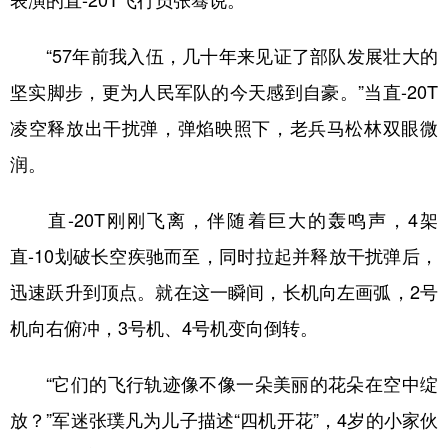
表演的直-20T飞行员张骞说。
山东
河南
湖北
湖南
广东
广西
海南
重庆
“57年前我入伍，几十年来见证了部队发展壮大的
四川
贵州
云南
西藏
坚实脚步，更为人民军队的今天感到自豪。”当直-20T
凌空释放出干扰弹，弹焰映照下，老兵马松林双眼微
陕西
甘肃
青海
宁夏
润。
新疆
内蒙古
黑龙江
直-20T刚刚飞离，伴随着巨大的轰鸣声，4架
多语种频道
直-10划破长空疾驰而至，同时拉起并释放干扰弹后，
迅速跃升到顶点。就在这一瞬间，长机向左画弧，2号
English
Español
Français
عربى
机向右俯冲，3号机、4号机变向倒转。
Русский язык
日本語
한국어
Deutsch
Português
“它们的飞行轨迹像不像一朵美丽的花朵在空中绽
放？”军迷张璞凡为儿子描述“四机开花”，4岁的小家伙