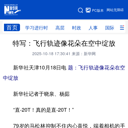
手机版
网站无障碍
PC版本
网站地图
首页
学习进行时
高层
时政
人事
国际
财
特写：飞行轨迹像花朵在空中绽放
学习进行时
高层
时政
人事
2025-10-18 17:30:41
来源：新华网
国际
财经
网评
港澳
新华社天津10月18日电
题：飞行轨迹像花朵在空
台湾
思客智库
全球连线
教育
中绽放
科技
科创
量子
体育
文化
书画
健康
军事
新华社记者于晓泉、杨茹
访谈
视频
图片
政务
“直-20T！真的是直-20T！”
法律
中央文件
金融
汽车
79岁的马松林抑制不住内心喜悦，端着相机的手
食品
人居
信息化
数字经济