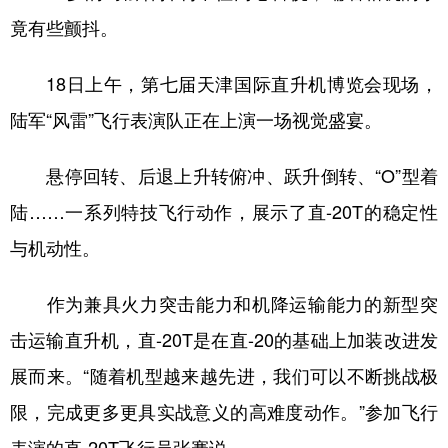
竟有些颤抖。
学术中国
乡村振兴
银龄
溯源中国
城市
旅游
能源
会展
18日上午，第七届天津国际直升机博览会现场，
陆军“风雷”飞行表演队正在上演一场视觉盛宴。
彩票
娱乐
时尚
悦读
公益
一带一路
亚太网
上市公司
悬停回转、后退上升转俯冲、跃升倒转、“O”型着
文化产业
陆……一系列特技飞行动作，展示了直-20T的稳定性
与机动性。
地方频道
作为兼具火力突击能力和机降运输能力的新型突
北京
天津
河北
山西
击运输直升机，直-20T是在直-20的基础上加装改进发
辽宁
吉林
上海
江苏
展而来。“随着机型越来越先进，我们可以不断挑战极
限，完成更多更具实战意义的高难度动作。”参加飞行
浙江
安徽
福建
江西