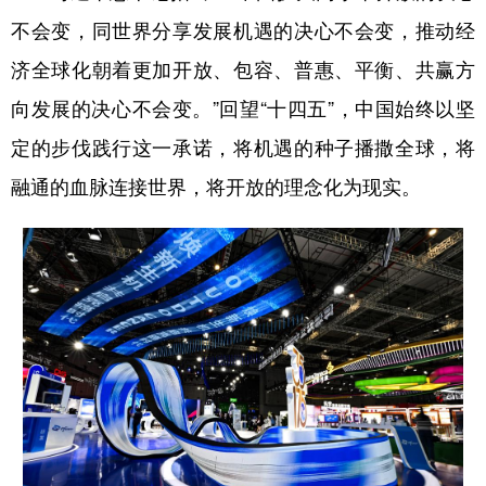
山东
河南
湖北
湖南
不会变，同世界分享发展机遇的决心不会变，推动经
广东
广西
海南
重庆
济全球化朝着更加开放、包容、普惠、平衡、共赢方
四川
贵州
云南
西藏
向发展的决心不会变。”回望“十四五”，中国始终以坚
陕西
甘肃
青海
宁夏
定的步伐践行这一承诺，将机遇的种子播撒全球，将
融通的血脉连接世界，将开放的理念化为现实。
新疆
内蒙古
黑龙江
多语种频道
English
Español
Français
عربى
Русский язык
日本語
한국어
Deutsch
Português