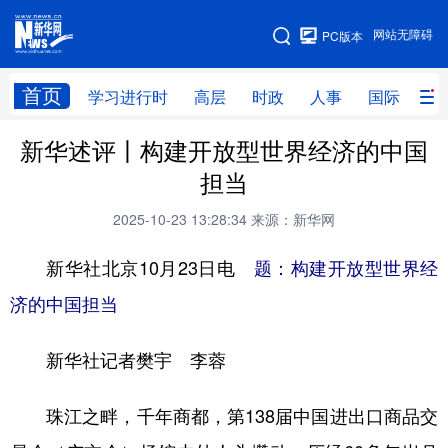
手机版
网站无障碍
PC版本
网站地图
首页
学习进行时
高层
时政
人事
国际
财
新华述评丨构建开放型世界经济的中国
学习进行时
高层
时政
人事
担当
国际
财经
网评
港澳
2025-10-23 13:28:34
来源：新华网
台湾
思客智库
全球连线
教育
新华社北京10月23日电
题：构建开放型世界经
科技
科创
量子
体育
济的中国担当
文化
书画
健康
军事
新华社记者樊宇 李蓉
访谈
视频
图片
政务
法律
中央文件
金融
汽车
珠江之畔，千年商都，第138届中国进出口商品交
食品
人居
信息化
数字经济