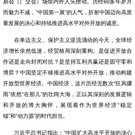
易会（广交会）场馆内外人头攒动。历经60多年岁月
而魅力不减，“中国第一展”的人气，折射中国迈向高质
学术中国
乡村振兴
银龄
溯源中国
量发展的决心和持续推进高水平对外开放的诚意。
城市
旅游
能源
会展
彩票
娱乐
时尚
悦读
在单边主义、保护主义逆流涌动的今天，全球经
公益
一带一路
亚太网
上市公司
济增长依然低迷，经贸格局深刻重构。是促进开放合
作还是走向封闭对抗？是坚持互利共赢还是固守零和
文化产业
博弈？中国坚定不移推进高水平对外开放，推动构建
开放型世界经济。中国经济，这片历经无数次“狂风骤
地方频道
雨”依然“在那儿”的壮阔大海，正以其深刻的发展逻辑
北京
天津
河北
山西
和开放的博大胸怀，展现着作为世界经济“稳定
辽宁
吉林
上海
江苏
锚”和“动力源”的时代担当。
浙江
安徽
福建
江西
习近平总书记指出：“中国扩大高水平开放的决心