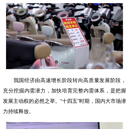
山东
河南
湖北
湖南
广东
广西
海南
重庆
四川
贵州
云南
西藏
陕西
甘肃
青海
宁夏
新疆
内蒙古
黑龙江
多语种频道
我国经济由高速增长阶段转向高质量发展阶段，
English
Español
Français
عربى
充分挖掘内需潜力，加快培育完整内需体系，是把握
Русский язык
日本語
한국어
发展主动权的必然之举。“十四五”时期，国内大市场潜
Deutsch
Português
力持续释放。