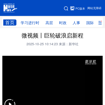
手机版
网站无障碍
PC版本
网站地图
首页
学习进行时
高层
时政
人事
国际
财
微视频丨巨轮破浪启新程
学习进行时
高层
时政
人事
2025-10-25 10:14:23
来源：新华社
国际
财经
网评
港澳
台湾
思客智库
全球连线
教育
科技
科创
量子
体育
文化
书画
健康
军事
访谈
视频
图片
政务
法律
中央文件
金融
汽车
食品
人居
信息化
数字经济