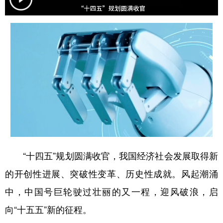
学术中国
乡村振兴
银龄
溯源中国
城市
旅游
能源
会展
彩票
娱乐
时尚
悦读
公益
一带一路
亚太网
上市公司
文化产业
地方频道
“十四五”规划圆满收官，我国经济社会发展取得新
北京
天津
河北
山西
的开创性进展、突破性变革、历史性成就。风起潮涌
辽宁
吉林
上海
江苏
中，中国号巨轮驶过壮丽的又一程，迎风破浪，启
浙江
安徽
福建
江西
向“十五五”新的征程。