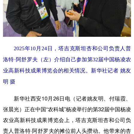
学术中国
乡村振兴
银龄
溯源中国
城市
旅游
能源
会展
彩票
娱乐
时尚
悦读
2025年10月24日，塔吉克斯坦杏和公司负责人普
公益
一带一路
亚太网
上市公司
洛特·阿舒罗夫（左）介绍自己参加第32届中国杨凌农
文化产业
业高新科技成果博览会的相关情况。新华社记者 姚友
明 摄
地方频道
北京
天津
河北
山西
新华社西安10月26日电（记者姚友明、付瑞霞、
张晨光）正在中国“农科城”杨凌举行的第32届中国杨凌
辽宁
吉林
上海
江苏
农业高新科技成果博览会上，塔吉克斯坦杏和公司负
浙江
安徽
福建
江西
责人普洛特·阿舒罗夫的摊位前人头攒动。他带来的杏