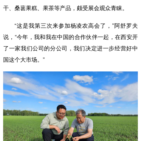
山东
河南
湖北
湖南
干、桑葚果糕、果茶等产品，颇受展会观众青睐。
广东
广西
海南
重庆
“这是我第三次来参加杨凌农高会了，”阿舒罗夫
四川
贵州
云南
西藏
说，“今年，我和我在中国的合作伙伴一起，在西安开
陕西
甘肃
青海
宁夏
了一家我们公司的分公司，我们决定进一步经营好中
新疆
内蒙古
黑龙江
国这个大市场。”
多语种频道
English
Español
Français
عربى
Русский язык
日本語
한국어
Deutsch
Português