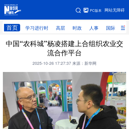
手机版
网站无障碍
PC版本
网站地图
首页
学习进行时
高层
时政
人事
国际
财
中国“农科城”杨凌搭建上合组织农业交
学习进行时
高层
时政
人事
流合作平台
国际
财经
网评
港澳
2025-10-26 17:27:37
来源：新华网
台湾
思客智库
全球连线
教育
科技
科创
量子
体育
文化
书画
健康
军事
访谈
视频
图片
政务
法律
中央文件
金融
汽车
食品
人居
信息化
数字经济