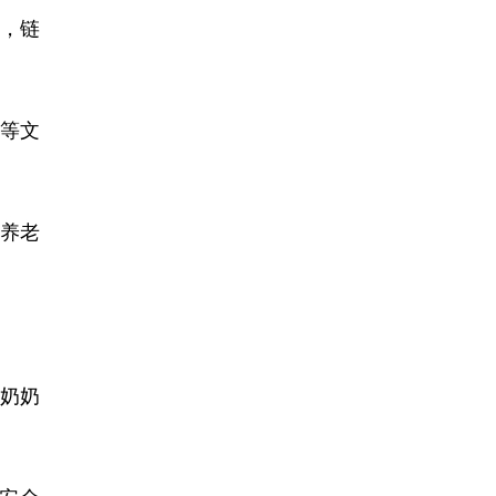
，链
》等文
钟养老
奶奶