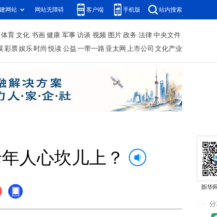
建网站
网站无障碍
客户端
手机版
站内搜索
体育
文化
书画
健康
军事
访谈
视频
图片
政务
法律
中央文件
展
彩票
娱乐
时尚
悦读
公益
一带一路
亚太网
上市公司
文化产业
老年人心坎儿上？