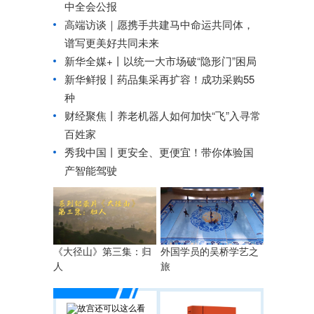
中全会公报
高端访谈｜愿携手共建马中命运共同体，
谱写更美好共同未来
新华全媒+丨
以统一大市场破“隐形门”困局
新华鲜报丨药品集采再扩容！成功采购55
种
财经聚焦丨养老机器人如何加快“飞”入寻常
百姓家
秀我中国丨
更安全、更便宜！带你体验国
产智能驾驶
《大径山》第三集：归
外国学员的吴桥学艺之
人
旅