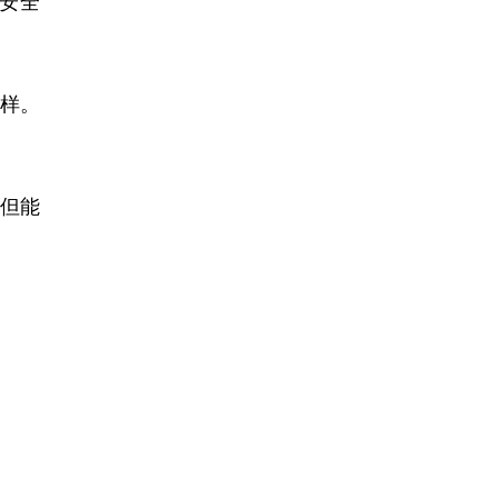
安全
样。
但能
。