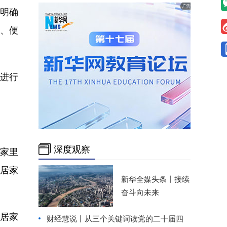
》明确
、便
者进行
深度观察
家里
进居家
新华全媒头条丨
接续
奋斗向未来
于居家
财经慧说丨从三个关键词读党的二十届四