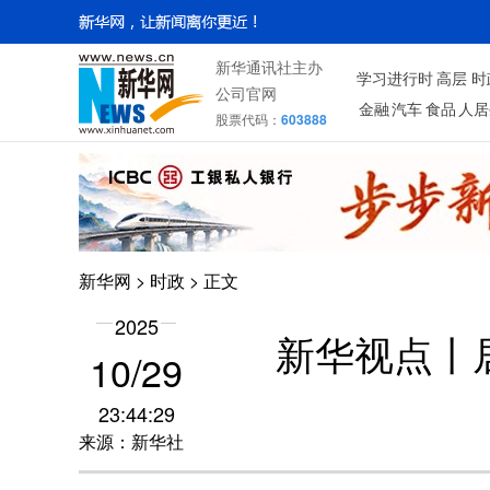
新华通讯社主办
学习进行时
高层
时
公司官网
金融
汽车
食品
人居
股票代码：
603888
新华网
>
时政
> 正文
2025
新华视点丨
10/29
23:44:29
来源：新华社