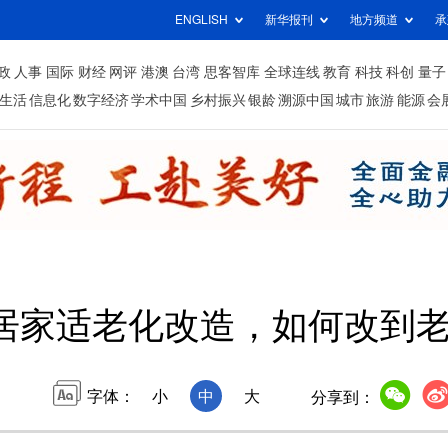
ENGLISH
新华报刊
地方频道
承
政
人事
国际
财经
网评
港澳
台湾
思客智库
全球连线
教育
科技
科创
量子
生活
信息化
数字经济
学术中国
乡村振兴
银龄
溯源中国
城市
旅游
能源
会
居家适老化改造，如何改到
字体：
小
中
大
分享到：