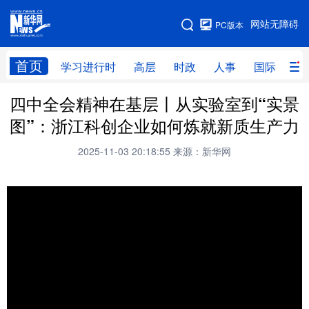
手机版
网站无障碍
PC版本
网站地图
首页
学习进行时
高层
时政
人事
国际
财
四中全会精神在基层丨从实验室到“实景
学习进行时
高层
时政
人事
图”：浙江科创企业如何炼就新质生产力
国际
财经
网评
港澳
2025-11-03 20:18:55
来源：新华网
台湾
思客智库
全球连线
教育
科技
科创
量子
体育
文化
书画
健康
军事
访谈
视频
图片
政务
法律
中央文件
金融
汽车
食品
人居
信息化
数字经济