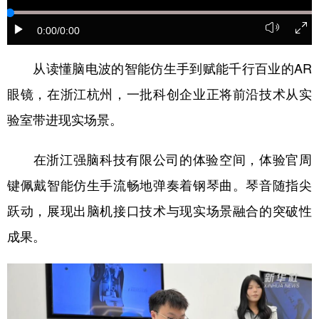
学术中国
乡村振兴
银龄
溯源中国
0:00
/0:00
城市
旅游
能源
会展
从读懂脑电波的智能仿生手到赋能千行百业的AR
彩票
娱乐
时尚
悦读
眼镜，在浙江杭州，一批科创企业正将前沿技术从实
公益
一带一路
亚太网
上市公司
验室带进现实场景。
文化产业
在浙江强脑科技有限公司的体验空间，体验官周
键佩戴智能仿生手流畅地弹奏着钢琴曲。琴音随指尖
地方频道
跃动，展现出脑机接口技术与现实场景融合的突破性
北京
天津
河北
山西
成果。
辽宁
吉林
上海
江苏
浙江
安徽
福建
江西