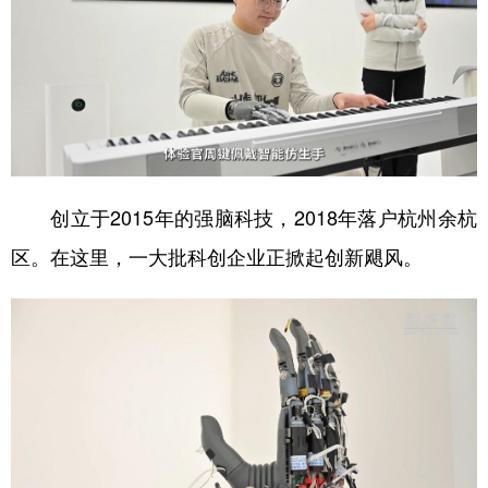
山东
河南
湖北
湖南
广东
广西
海南
重庆
四川
贵州
云南
西藏
陕西
甘肃
青海
宁夏
新疆
内蒙古
黑龙江
创立于2015年的强脑科技，2018年落户杭州余杭
区。在这里，一大批科创企业正掀起创新飓风。
多语种频道
English
Español
Français
عربى
Русский язык
日本語
한국어
Deutsch
Português