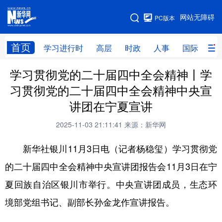
手机版
网站无障碍
PC版本
网站地图
首页
学习进行时
高层
时政
人事
国际
财
学习贯彻党的二十届四中全会精神丨学
学习进行时
高层
时政
人事
习贯彻党的二十届四中全会精神中央宣
国际
财经
网评
港澳
讲团在宁夏宣讲
台湾
思客智库
全球连线
教育
2025-11-03 21:11:41
来源：新华网
科技
科创
量子
体育
新华社银川11月3日电（记者杨稳玺）学习贯彻党
文化
书画
健康
军事
的二十届四中全会精神中央宣讲团报告会11月3日在宁
访谈
视频
图片
政务
夏回族自治区银川市举行。中央宣讲团成员，生态环
法律
中央文件
金融
汽车
境部党组书记、副部长孙金龙作宣讲报告。
食品
人居
信息化
数字经济