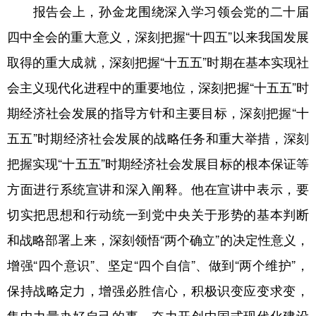
报告会上，孙金龙围绕深入学习领会党的二十届
学术中国
乡村振兴
银龄
溯源中国
四中全会的重大意义，深刻把握“十四五”以来我国发展
城市
旅游
能源
会展
取得的重大成就，深刻把握“十五五”时期在基本实现社
会主义现代化进程中的重要地位，深刻把握“十五五”时
彩票
娱乐
时尚
悦读
期经济社会发展的指导方针和主要目标，深刻把握“十
公益
一带一路
亚太网
上市公司
五五”时期经济社会发展的战略任务和重大举措，深刻
文化产业
把握实现“十五五”时期经济社会发展目标的根本保证等
方面进行系统宣讲和深入阐释。他在宣讲中表示，要
地方频道
切实把思想和行动统一到党中央关于形势的基本判断
北京
天津
河北
山西
和战略部署上来，深刻领悟“两个确立”的决定性意义，
辽宁
吉林
上海
江苏
增强“四个意识”、坚定“四个自信”、做到“两个维护”，
保持战略定力，增强必胜信心，积极识变应变求变，
浙江
安徽
福建
江西