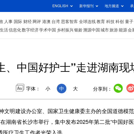
ENGLISH
新华报刊
地方频道
承
政
人事
国际
财经
网评
港澳
台湾
思客智库
全球连线
教育
科技
科创
量子
生活
信息化
数字经济
学术中国
乡村振兴
银龄
溯源中国
城市
旅游
能源
会
生、中国好护士”走进湖南现
字体：
小
中
大
分享到：
精神文明建设办公室、国家卫生健康委主办的全国道德模
在湖南省长沙市举行，集中发布2025年第二批“中国好
优秀医疗卫生工作者光荣入选。