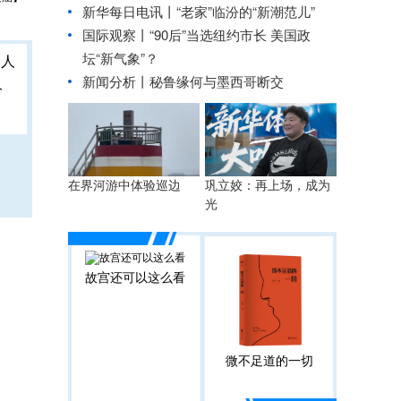
新华每日电讯丨
“老家”临汾的“新潮范儿”
国际观察丨
“90后”当选纽约市长 美国政
坛“新气象”？
新闻分析丨秘鲁缘何与墨西哥断交
人
在界河游中体验巡边
巩立姣：再上场，成为
光
故宫还可以这么看
微不足道的一切