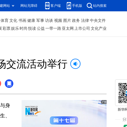
建网站
网站无障碍
客户端
手机版
站内搜索
体育
文化
书画
健康
军事
访谈
视频
图片
政务
法律
中央文件
展
彩票
娱乐
时尚
悦读
公益
一带一路
亚太网
上市公司
文化产业
场交流活动举行
范与身
医生、