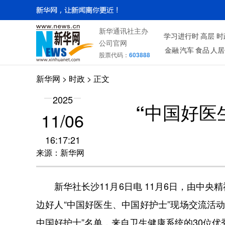
新华通讯社主办
学习进行时
高层
时
公司官网
金融
汽车
食品
人居
股票代码：
603888
新华网
>
时政
> 正文
2025
“中国好医
11/06
16:17:21
来源：新华网
新华社长沙11月6日电 11月6日，由中央
边好人“中国好医生、中国好护士”现场交流活动
中国好护士”名单，来自卫生健康系统的30位