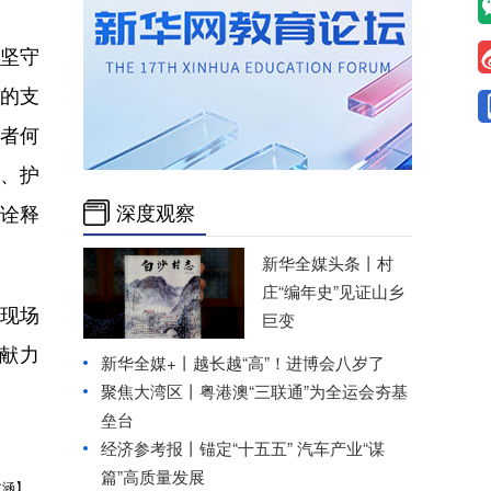
坚守
有的支
者何
、护
深度观察
诠释
新华全媒头条丨
村
庄“编年史”见证山乡
场现场
巨变
献力
新华全媒+丨
越长越“高”！进博会八岁了
聚焦大湾区丨粤港澳“三联通”为全运会夯基
垒台
经济参考报丨
锚定“十五五” 汽车产业“谋
篇”高质量发展
文涵】