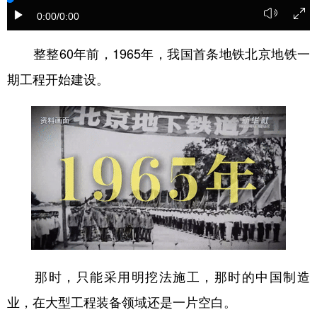
0:00
/0:00
学术中国
乡村振兴
银龄
溯源中国
整整60年前，1965年，我国首条地铁北京地铁一
城市
旅游
能源
会展
期工程开始建设。
彩票
娱乐
时尚
悦读
公益
一带一路
亚太网
上市公司
文化产业
地方频道
北京
天津
河北
山西
辽宁
吉林
上海
江苏
那时，只能采用明挖法施工，那时的中国制造
浙江
安徽
福建
江西
业，在大型工程装备领域还是一片空白。