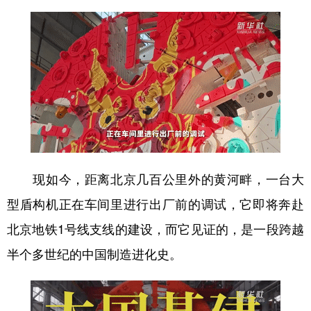
山东
河南
湖北
湖南
广东
广西
海南
重庆
四川
贵州
云南
西藏
陕西
甘肃
青海
宁夏
新疆
内蒙古
黑龙江
多语种频道
现如今，距离北京几百公里外的黄河畔，一台大
English
Español
Français
عربى
型盾构机正在车间里进行出厂前的调试，它即将奔赴
北京地铁1号线支线的建设，而它见证的，是一段跨越
Русский язык
日本語
한국어
半个多世纪的中国制造进化史。
Deutsch
Português