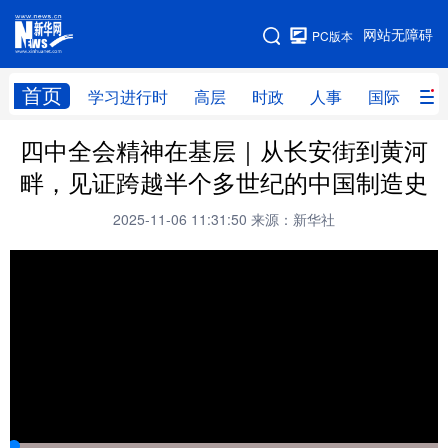
手机版
网站无障碍
PC版本
网站地图
首页
学习进行时
高层
时政
人事
国际
财
四中全会精神在基层｜从长安街到黄河
学习进行时
高层
时政
人事
畔，见证跨越半个多世纪的中国制造史
国际
财经
网评
港澳
2025-11-06 11:31:50
来源：新华社
台湾
思客智库
全球连线
教育
科技
科创
量子
体育
文化
书画
健康
军事
访谈
视频
图片
政务
法律
中央文件
金融
汽车
食品
人居
信息化
数字经济