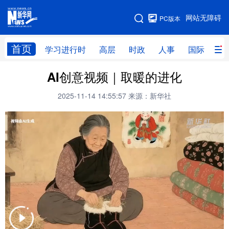
手机版
网站无障碍
PC版本
网站地图
首页
学习进行时
高层
时政
人事
国际
财
AI创意视频｜取暖的进化
学习进行时
高层
时政
人事
2025-11-14 14:55:57
来源：新华社
国际
财经
网评
港澳
台湾
思客智库
全球连线
教育
科技
科创
量子
体育
文化
书画
健康
军事
访谈
视频
图片
政务
法律
中央文件
金融
汽车
食品
人居
信息化
数字经济