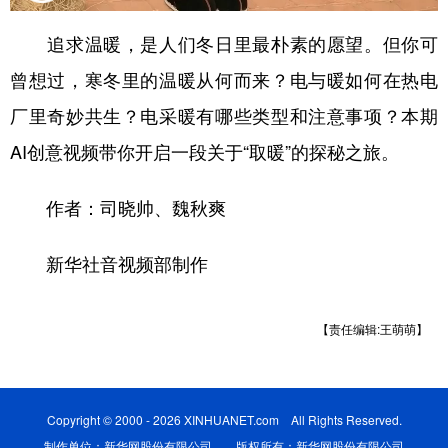
学术中国
乡村振兴
银龄
溯源中国
追求温暖，是人们冬日里最朴素的愿望。但你可
曾想过，寒冬里的温暖从何而来？电与暖如何在热电
城市
旅游
能源
会展
厂里奇妙共生？电采暖有哪些类型和注意事项？本期
彩票
娱乐
时尚
悦读
AI创意视频带你开启一段关于“取暖”的探秘之旅。
公益
一带一路
亚太网
上市公司
作者：司晓帅、魏秋爽
文化产业
新华社音视频部制作
地方频道
北京
天津
河北
山西
【责任编辑:王萌萌】
辽宁
吉林
上海
江苏
浙江
安徽
福建
江西
Copyright © 2000 - 2026 XINHUANET.com All Rights Reserved.
制作单位：新华网股份有限公司 版权所有：新华网股份有限公司