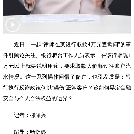
山东
河南
湖北
湖南
广东
广西
海南
重庆
四川
贵州
云南
西藏
陕西
甘肃
青海
宁夏
近日，一起“律师在某银行取款4万元遭盘问”的事
新疆
内蒙古
黑龙江
件引舆论关注。银行柜台工作人员表示，在该行取现1
万元以上就要说明用途，要求取款人解释过往账户流
多语种频道
水情况。这一系列操作问懵了储户，也引发质疑：银
行执行反诈政策何以“误伤”正常客户？该如何界定金融
English
Español
Français
عربى
安全与个人合法权益的边界？
Русский язык
日本語
한국어
Deutsch
Português
记者：柳泽兴
编导：畅舒婷