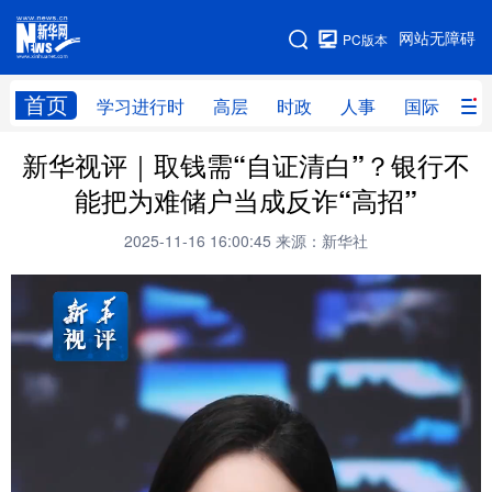
手机版
网站无障碍
PC版本
网站地图
首页
学习进行时
高层
时政
人事
国际
财
新华视评｜取钱需“自证清白”？银行不
学习进行时
高层
时政
人事
能把为难储户当成反诈“高招”
国际
财经
网评
港澳
2025-11-16 16:00:45
来源：新华社
台湾
思客智库
全球连线
教育
科技
科创
量子
体育
文化
书画
健康
军事
访谈
视频
图片
政务
法律
中央文件
金融
汽车
食品
人居
信息化
数字经济