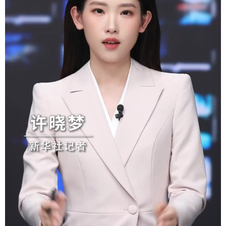
学术中国
乡村振兴
银龄
溯源中国
城市
旅游
能源
会展
彩票
娱乐
时尚
悦读
公益
一带一路
亚太网
上市公司
文化产业
地方频道
北京
天津
河北
山西
辽宁
吉林
上海
江苏
浙江
安徽
福建
江西