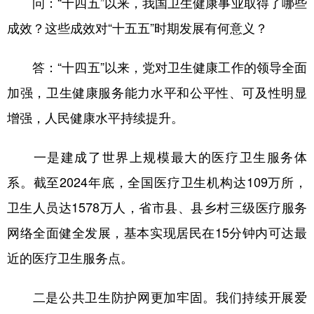
问：“十四五”以来，我国卫生健康事业取得了哪些
山东
河南
湖北
湖南
成效？这些成效对“十五五”时期发展有何意义？
广东
广西
海南
重庆
四川
贵州
云南
西藏
答：“十四五”以来，党对卫生健康工作的领导全面
加强，卫生健康服务能力水平和公平性、可及性明显
陕西
甘肃
青海
宁夏
增强，人民健康水平持续提升。
新疆
内蒙古
黑龙江
一是建成了世界上规模最大的医疗卫生服务体
多语种频道
系。截至2024年底，全国医疗卫生机构达109万所，
English
Español
Français
عربى
卫生人员达1578万人，省市县、县乡村三级医疗服务
网络全面健全发展，基本实现居民在15分钟内可达最
Русский язык
日本語
한국어
近的医疗卫生服务点。
Deutsch
Português
二是公共卫生防护网更加牢固。我们持续开展爱