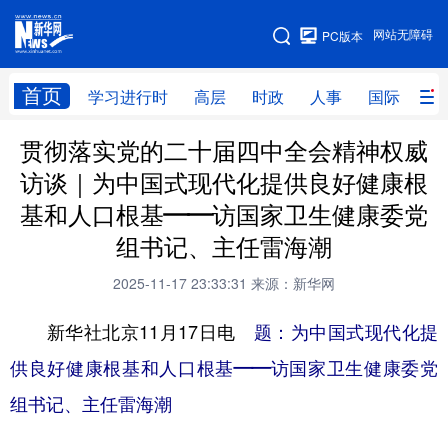
手机版
网站无障碍
PC版本
网站地图
首页
学习进行时
高层
时政
人事
国际
财
贯彻落实党的二十届四中全会精神权威
学习进行时
高层
时政
人事
访谈｜为中国式现代化提供良好健康根
国际
财经
网评
港澳
基和人口根基——访国家卫生健康委党
台湾
思客智库
全球连线
教育
组书记、主任雷海潮
科技
科创
量子
体育
2025-11-17 23:33:31
来源：新华网
文化
书画
健康
军事
新华社北京11月17日电
题：为中国式现代化提
访谈
视频
图片
政务
供良好健康根基和人口根基——访国家卫生健康委党
组书记、主任雷海潮
法律
中央文件
金融
汽车
食品
人居
信息化
数字经济