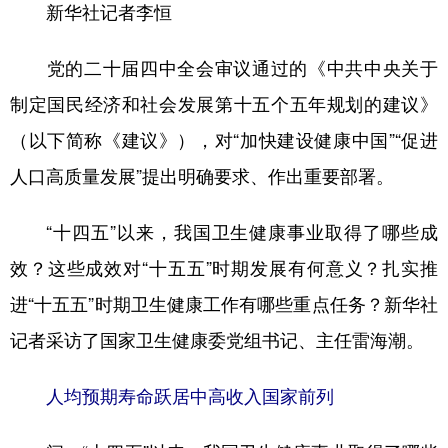
新华社记者李恒
学术中国
乡村振兴
银龄
溯源中国
党的二十届四中全会审议通过的《中共中央关于
城市
旅游
能源
会展
制定国民经济和社会发展第十五个五年规划的建议》
彩票
娱乐
时尚
悦读
（以下简称《建议》），对“加快建设健康中国”“促进
公益
一带一路
亚太网
上市公司
人口高质量发展”提出明确要求、作出重要部署。
文化产业
“十四五”以来，我国卫生健康事业取得了哪些成
效？这些成效对“十五五”时期发展有何意义？扎实推
地方频道
进“十五五”时期卫生健康工作有哪些重点任务？新华社
北京
天津
河北
山西
记者采访了国家卫生健康委党组书记、主任雷海潮。
辽宁
吉林
上海
江苏
人均预期寿命跃居中高收入国家前列
浙江
安徽
福建
江西