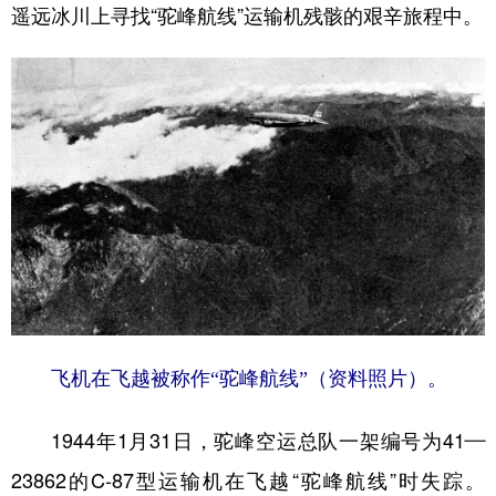
遥远冰川上寻找“驼峰航线”运输机残骸的艰辛旅程中。
飞机在飞越被称作“驼峰航线”（资料照片）。
1944年1月31日，驼峰空运总队一架编号为41—
23862的C-87型运输机在飞越“驼峰航线”时失踪。