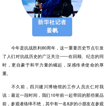
山东
河南
湖北
湖南
广东
广西
海南
重庆
四川
贵州
云南
西藏
陕西
甘肃
青海
宁夏
新疆
内蒙古
黑龙江
今年是抗战胜利80周年，这一重要历史节点引发
了人们对抗战历史的广泛关注——在回顾、纪念的同
多语种频道
时，更自豪于和平力量的崛起，深感传承使命的厚
English
Español
Français
عربى
重。
Русский язык
日本語
한국어
不久前，四川建川博物馆的工作人员次仁对我
Deutsch
Português
说：最近一段时间，我们10年前一起带回的那些展品
前，参观者络绎不绝，其中有一名8岁的小朋友在参观