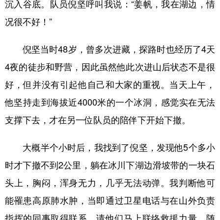
沉入谷底。队员倪坚呼叫我说：“姜帆，我在湖边，情
况很不好！”
倪坚当时48岁，曾多次进藏，探路时也经历了4天
4夜的徒步和野营，因此虽然他此次进山后状态不是很
好，但并没有引起他自己和大家的重视。当天上午，
他坚持走到海拔近4000米的一个冰洞，感觉实在无法
支撑下去，才在另一位队员的陪伴下开始下撤。
大概半个小时后，我找到了倪坚，发现他5个多小
时才下撤不到2公里，躺在冰川下湖边滑坡带的一块石
头上，胸闷，浑身无力，几乎无法动弹。我判断他可
能罹患高原肺水肿，当即通过卫星电话与在山外负责
指挥的同事取得联系，请他们马上联络救援力量。随