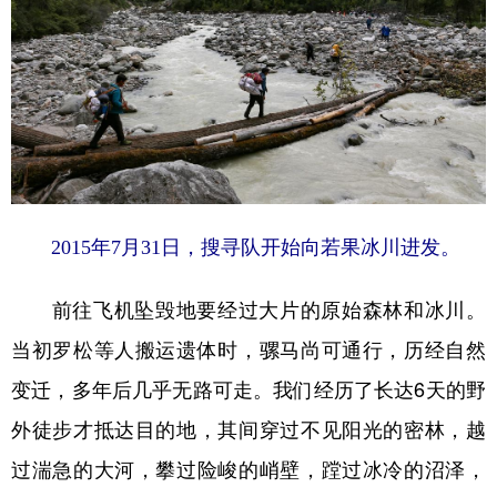
2015年7月31日，搜寻队开始向若果冰川进发。
前往飞机坠毁地要经过大片的原始森林和冰川。
当初罗松等人搬运遗体时，骡马尚可通行，历经自然
变迁，多年后几乎无路可走。我们经历了长达6天的野
外徒步才抵达目的地，其间穿过不见阳光的密林，越
过湍急的大河，攀过险峻的峭壁，蹚过冰冷的沼泽，