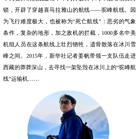
锁，开辟了穿越喜马拉雅山的航线——驼峰航线。因
学术中国
乡村振兴
银龄
溯源中国
为飞行难度极大，也被称为“死亡航线”：恶劣的气象
城市
旅游
能源
会展
条件，复杂的地形，加之敌机的拦截，1000多名中美
彩票
娱乐
时尚
悦读
机组人员在这条航线上壮烈牺牲，遗骨散落在冰川雪
公益
一带一路
亚太网
上市公司
峰之间。2015年，新华社记者姜帆带领一支队伍走进
文化产业
西藏的莽莽深山，去寻找一架坠毁在冰川上的“驼峰航
线”运输机……
地方频道
北京
天津
河北
山西
辽宁
吉林
上海
江苏
浙江
安徽
福建
江西