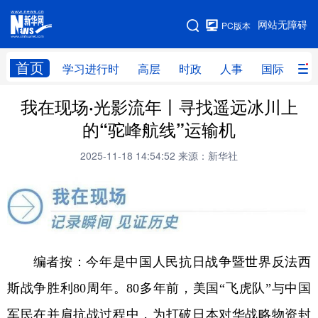
手机版
网站无障碍
PC版本
网站地图
首页
学习进行时
高层
时政
人事
国际
财
我在现场·光影流年丨寻找遥远冰川上
学习进行时
高层
时政
人事
的“驼峰航线”运输机
国际
财经
网评
港澳
2025-11-18 14:54:52
来源：新华社
台湾
思客智库
全球连线
教育
科技
科创
量子
体育
文化
书画
健康
军事
访谈
视频
图片
政务
编者按：今年是中国人民抗日战争暨世界反法西
斯战争胜利80周年。80多年前，美国“飞虎队”与中国
法律
中央文件
金融
汽车
军民在并肩抗战过程中，为打破日本对华战略物资封
食品
人居
信息化
数字经济