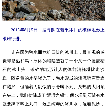
2015年8月5日，搜寻队在若果冰川的破碎地形上
艰难行进。
走在因为融水而危机四伏的冰川上，最直观的感
觉却是热和渴：冰体的塌陷造就了一个又一个覆盖碛
石的冰山头，破碎的地形让人的体能消耗堪比走沙
丘，随身带的水早喝光了，融水形成的溪流听声音近
在咫尺，但隔着刀削似的冰脊喝不到。炙热的太阳顶
在头上，我们仿佛成了“涸辙之鲋”，偶尔见到石缝有水
就要趴下喝上几口，这是纯粹的冰川水，混着泥沙，