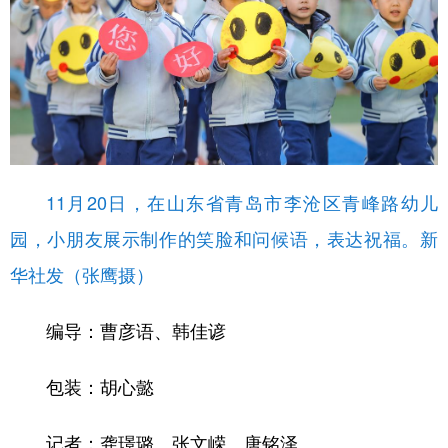
11月20日，在山东省青岛市李沧区青峰路幼儿
园，小朋友展示制作的笑脸和问候语，表达祝福。新
华社发（张鹰摄）
编导：曹彦语、韩佳谚
包装：胡心懿
记者：龚璟璐、张文嵘、唐铭泽