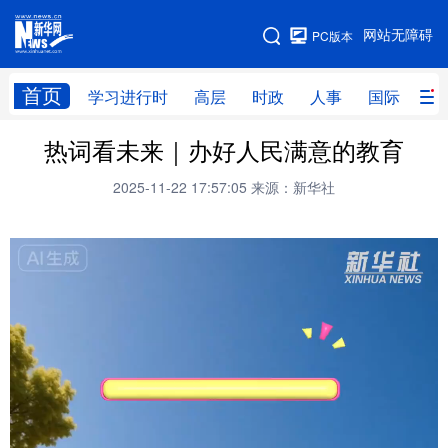
手机版
网站无障碍
PC版本
网站地图
首页
学习进行时
高层
时政
人事
国际
财
热词看未来｜办好人民满意的教育
学习进行时
高层
时政
人事
2025-11-22 17:57:05
来源：新华社
国际
财经
网评
港澳
台湾
思客智库
全球连线
教育
科技
科创
量子
体育
文化
书画
健康
军事
访谈
视频
图片
政务
法律
中央文件
金融
汽车
食品
人居
信息化
数字经济