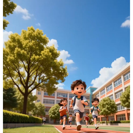
学术中国
乡村振兴
银龄
溯源中国
城市
旅游
能源
会展
彩票
娱乐
时尚
悦读
公益
一带一路
亚太网
上市公司
文化产业
地方频道
北京
天津
河北
山西
辽宁
吉林
上海
江苏
浙江
安徽
福建
江西