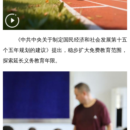
山东
河南
湖北
湖南
广东
广西
海南
重庆
四川
贵州
云南
西藏
陕西
甘肃
青海
宁夏
《中共中央关于制定国民经济和社会发展第十五
个五年规划的建议》提出，稳步扩大免费教育范围，
新疆
内蒙古
黑龙江
探索延长义务教育年限。
多语种频道
English
Español
Français
عربى
Русский язык
日本語
한국어
Deutsch
Português